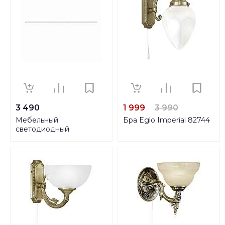
3 490
1 999
3 990
Мебельный
Бра Eglo Imperial 82744
светодиодный
светильник Eglo Dundry
97573