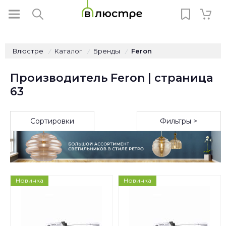
Влюстре
Каталог
Бренды
Feron
/
/
/
Производитель Feron | страница
63
Сортировки
Фильтры >
Новинка
Новинка