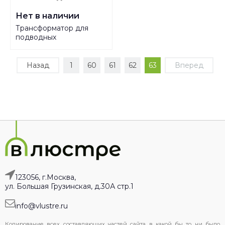
Нет в наличии
Трансформатор для
подводных
светильников Feron 24V
120W IP65 5A LB0168
32182
Назад
1
60
61
62
63
Вперед
123056, г.Москва,
ул. Большая Грузинская, д.30А стр.1
info@vlustre.ru
Копирование всех составляющих частей сайта в какой бы то ни было