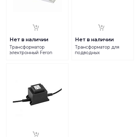
Нет в наличии
Нет в наличии
Трансформатор
Трансформатор для
электронный Feron
подводных
Taschibra TRA25 12V 60W
светильников Feron 24V
IP20 5A 21004
100W IP68 4,2A LB456
32105