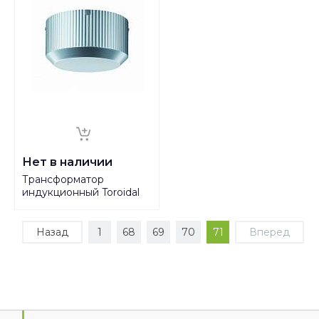
Нет в наличии
Трансформатор
индукционный Toroidal
Decorative Trafo 300VA
Alu-m 97946
Назад
1
68
69
70
71
Вперед