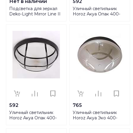
Нет в наличии
592
Подсветка для зеркал
Уличный светильник
Deko-Light Mirror Line II
Horoz Акуа Опак 400-
687063
000-113 HRZ00001378
592
765
Уличный светильник
Уличный светильник
Horoz Акуа Опак 400-
Horoz Акуа Эко 400-
001-113 HRZ00001380
000-108 HRZ00001376