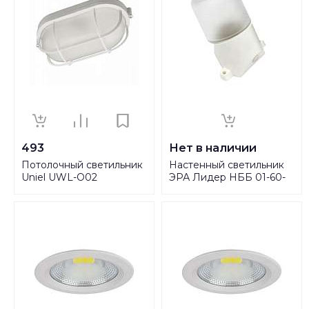
493
Нет в наличии
Потолочный светильник
Настенный светильник
Uniel UWL-O02
ЭРА Лидер НББ 01-60-
100W/E27 IP54 White
002 Б0048407
UL-00006774