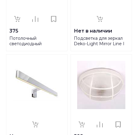
375
Нет в наличии
Потолочный
Подсветка для зеркал
светодиодный
Deko-Light Mirror Line I
светильник Gauss Сауна
687065
126411308