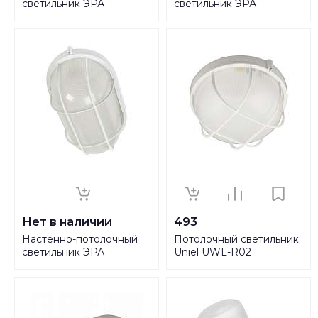
светильник ЭРА
светильник ЭРА
Акватермо НБП 04-100-
Акватермо НБП 04-60-
001 Б0048424
001 Б0048423
Нет в наличии
493
Настенно-потолочный
Потолочный светильник
светильник ЭРА
Uniel UWL-R02
Акватермо НБП 04-60-
100W/E27 IP54 White
002 Б0048425
UL-00006772