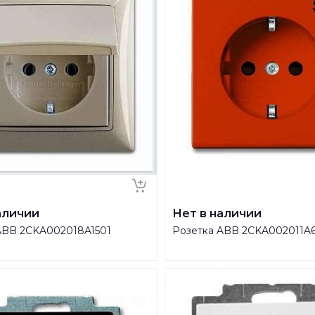
аличии
Нет в наличии
ABB 2CKA002018A1501
Розетка ABB 2CKA002011A6