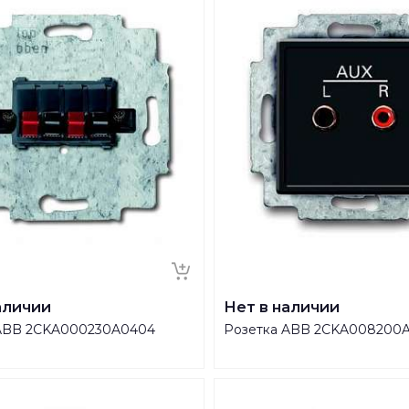
аличии
Нет в наличии
 ABB 2CKA000230A0404
Розетка ABB 2CKA008200