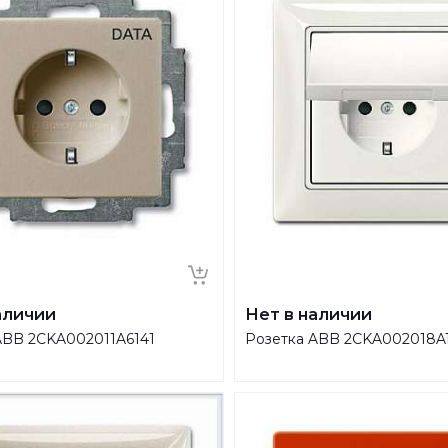
аличии
Нет в наличии
ABB 2CKA002011A6141
Розетка ABB 2CKA002018A