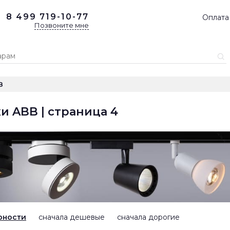
8 499
719-10-77
Оплата
Позвоните мне
B
и ABB | страница 4
рности
сначала дешевые
сначала дорогие