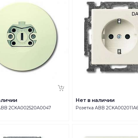
аличии
Нет в наличии
ABB 2CKA002520A0047
Розетка ABB 2CKA002011A6