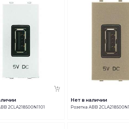
аличии
Нет в наличии
ABB 2CLA218500N1101
Розетка ABB 2CLA218500N