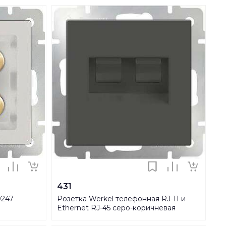
431
9247
Розетка Werkel телефонная RJ-11 и
Ethernet RJ-45 серо-коричневая
WL07-RJ11+RJ45 4690389054105