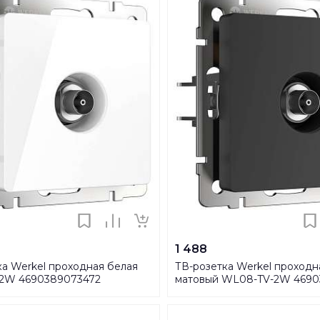
1 488
ка Werkel проходная белая
ТВ-розетка Werkel проходн
2W 4690389073472
матовый WL08-TV-2W 4690