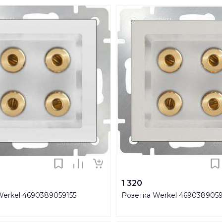
1 320
Werkel 4690389059155
Розетка Werkel 469038905