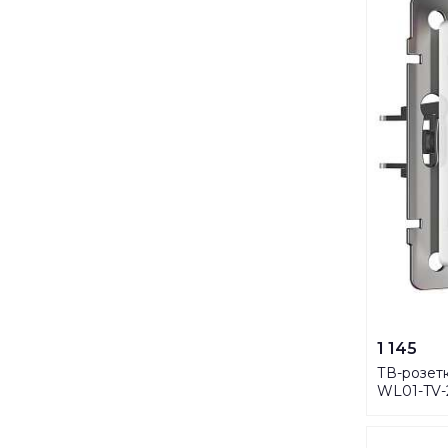
1 145
ТВ-розет
WL01-TV-