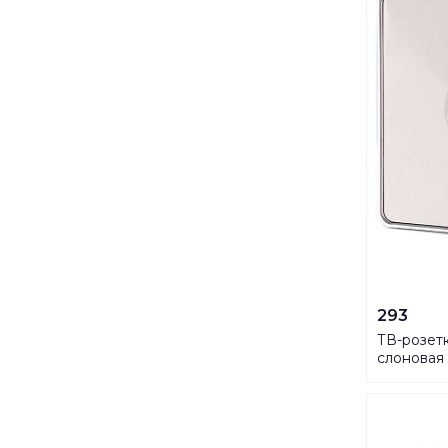
293
ТВ-розетк
слоновая 
46903891