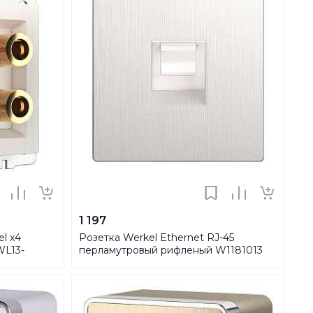
1 197
l х4
Розетка Werkel Ethernet RJ-45
WL13-
перламутровый рифленый W1181013
4690389172717