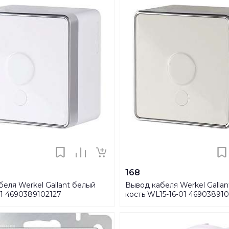
168
еля Werkel Gallant белый
Вывод кабеля Werkel Gallan
01 4690389102127
кость WL15-16-01 46903891