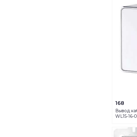
168
Вывод каб
WL15-16-