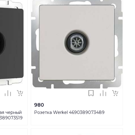
980
ая черный
Розетка Werkel 4690389073489
389073519