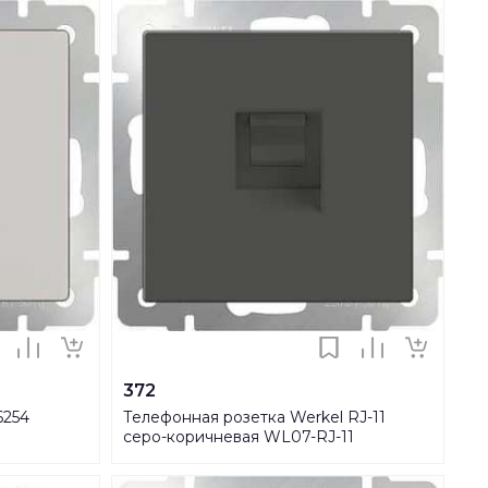
372
6254
Телефонная розетка Werkel RJ-11
серо-коричневая WL07-RJ-11
4690389054082