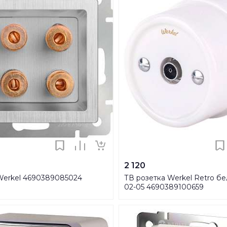
2 120
Werkel 4690389085024
ТВ розетка Werkel Retro б
02-05 4690389100659