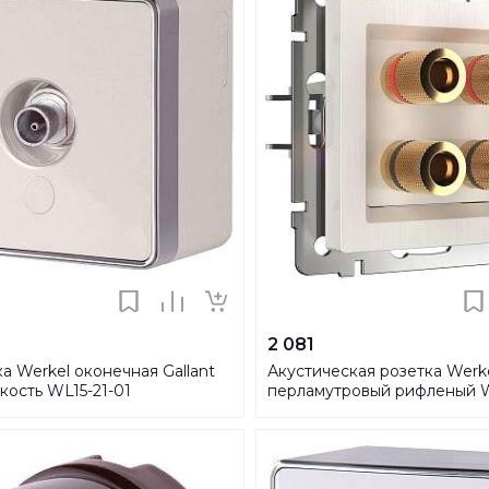
2 081
а Werkel оконечная Gallant
Акустическая розетка Werke
кость WL15-21-01
перламутровый рифленый 
02240
AUDIOx4 4690389124273