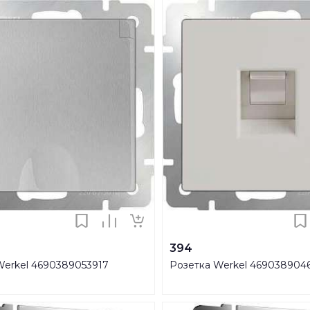
394
Werkel 4690389053917
Розетка Werkel 469038904