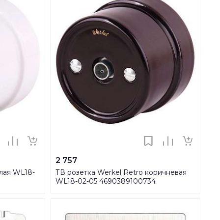
2 757
елая WL18-
ТВ розетка Werkel Retro коричневая
WL18-02-05 4690389100734