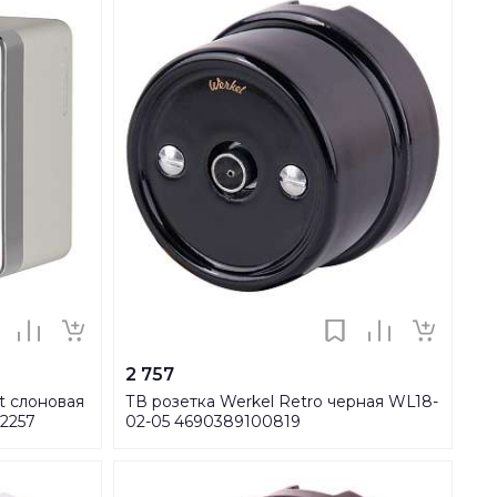
2 757
t слоновая
ТВ розетка Werkel Retro черная WL18-
02257
02-05 4690389100819