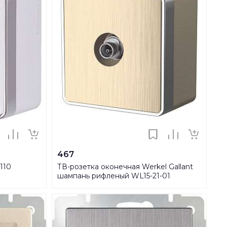
467
110
ТВ-розетка оконечная Werkel Gallant
шампань рифленый WL15-21-01
4690389129704