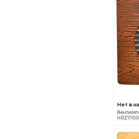
Нет в н
Вентилят
HRZ11100