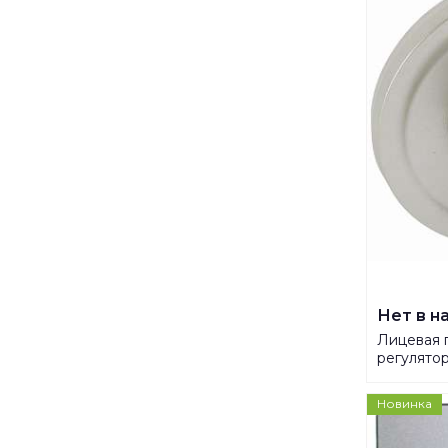
Нет в н
Лицевая п
регулято
титанова
Новинка