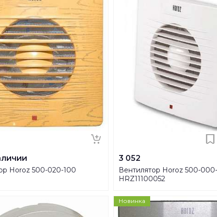
аличии
3 052
ор Horoz 500-020-100
Вентилятор Horoz 500-000
HRZ11100052
Новинка