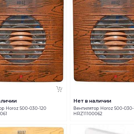
аличии
Нет в наличии
ор Horoz 500-030-120
Вентилятор Horoz 500-030-
061
HRZ11100062