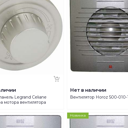
аличии
Нет в наличии
анель Legrand Celiane
Вентилятор Horoz 500-010-
ра мотора вентилятора
я 068388
Новинка