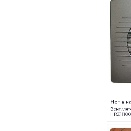
Нет в н
Вентилят
HRZ11100