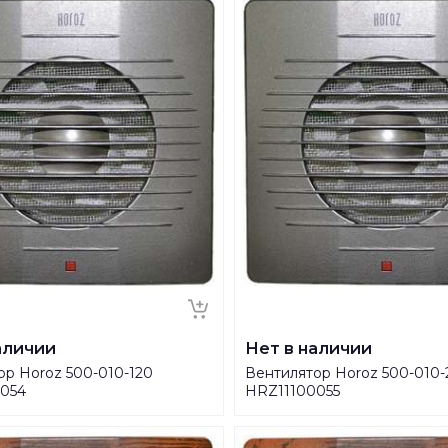
аличии
Нет в наличии
ор Horoz 500-010-120
Вентилятор Horoz 500-010
054
HRZ11100055