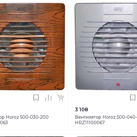
3 108
ор Horoz 500-030-200
Вентилятор Horoz 500-040
063
HRZ11100067