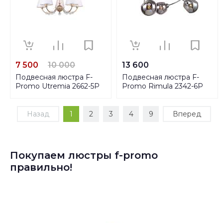
7 500
10 000
13 600
Подвесная люстра F-
Подвесная люстра F-
Promo Utremia 2662-5P
Promo Rimula 2342-6P
Назад
1
2
3
4
9
Вперед
Покупаем люстры f-promo
правильно!