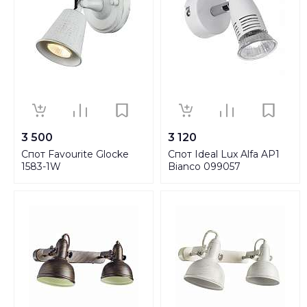
3 500
3 120
Спот Favourite Glocke
Спот Ideal Lux Alfa AP1
1583-1W
Bianco 099057