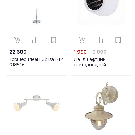
22 680
1 950
3 890
Торшер Ideal Lux Isa PT2
Ландшафтный
018546
светодиодный
светильник ST Luce
Pedana SL097.555.01