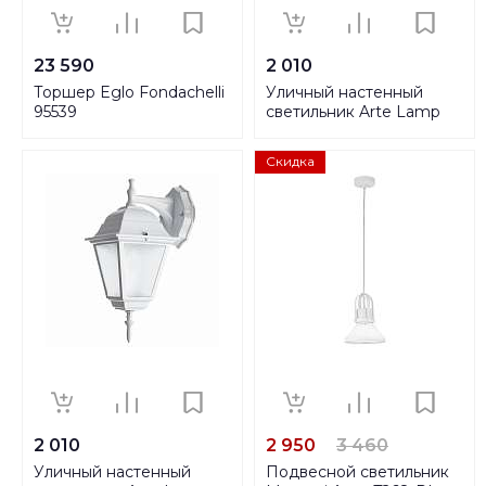
23 590
2 010
Торшер Eglo Fondachelli
Уличный настенный
95539
светильник Arte Lamp
Bremen A1011AL-1WH
Скидка
2 010
2 950
3 460
Уличный настенный
Подвесной светильник