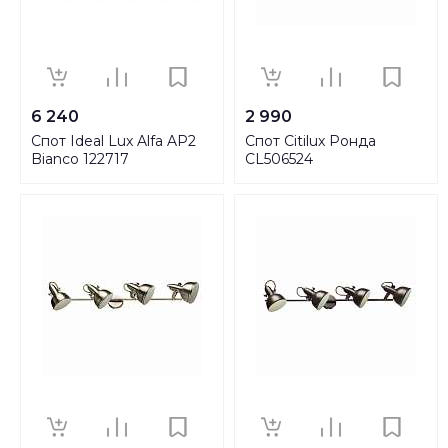
6 240
2 990
Спот Ideal Lux Alfa AP2
Спот Citilux Ронда
Bianco 122717
CL506524