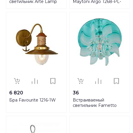
светильник Arte Lamp
Maytoni Argo T268-PL-
Bremen A1012AL-1WH
01-W
6 820
36
Бра Favourite 1216-1W
Встраиваемый
светильник Fametto
Fiore DLS-F114-3001