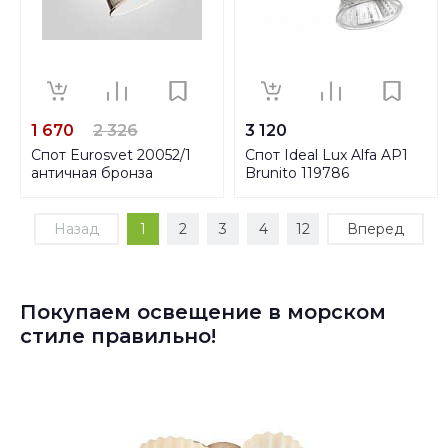
1 670
2 326
3 120
Спот Eurosvet 20052/1
Спот Ideal Lux Alfa AP1
античная бронза
Brunito 119786
Назад
1
2
3
4
12
Вперед
Покупаем освещение в морском
стиле правильно!