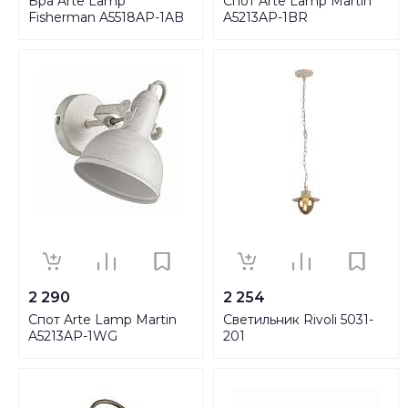
Бра Arte Lamp
Спот Arte Lamp Martin
Fisherman A5518AP-1AB
A5213AP-1BR
2 290
2 254
Спот Arte Lamp Martin
Светильник Rivoli 5031-
A5213AP-1WG
201