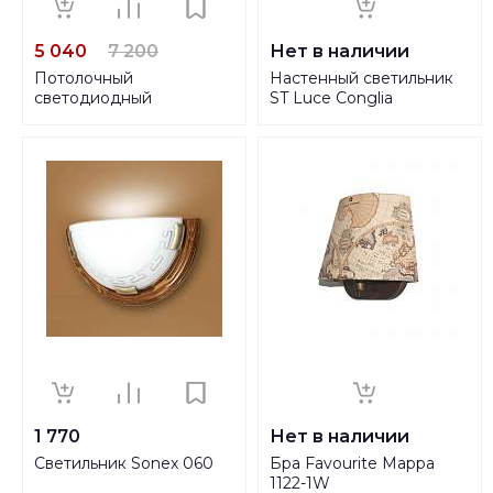
5 040
7 200
Нет в наличии
Потолочный
Настенный светильник
светодиодный
ST Luce Conglia
светильник Kink Light
SL534.502.01
Штурвал 07427,10
1 770
Нет в наличии
Светильник Sonex 060
Бра Favourite Mappa
1122-1W