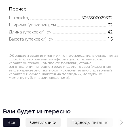
Прочее
ШтрихКод
5056306029332
Ширина (упаковки), см
32
Длина (упаковки), см
42
Высота (упаковки), см
1.5
Обращаем ваше внимание, что производитель оставляет за
собой право изменить информацию о технических
характеристиках, комплекте поставки, стране
изготовления, внешнем виде и цвете товара (указанные
выше характеристики носят исключительно справочный
характер и основываются на последних, доступных к
моменту публикации, сведениях).
Вам будет интересно
Все
Светильники
Подводы питания
Л