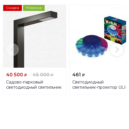
Скидка
Новинка
40 500
45 000
461
₽
₽
₽
Садово-парковый
Светодиодный
светодиодный светильник
светильник-проектор ULI-
Siled Celid 7372968
Q304 2,5W/RGB WHITE UL
00000299