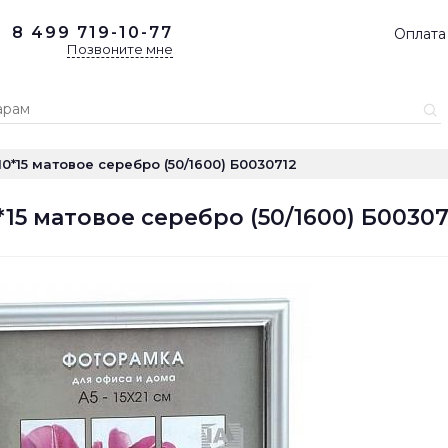
8 499
719-10-77
Оплата
Позвоните мне
 10*15 матовое серебро (50/1600) Б0030712
0*15 матовое серебро (50/1600) Б00307