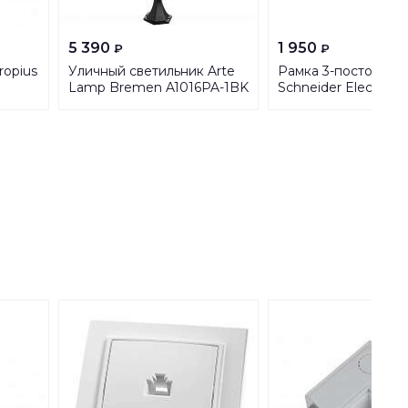
5 390
1 950
₽
₽
ropius
Уличный светильник Arte
Рамка 3-постовая
Lamp Bremen A1016PA-1BK
Schneider Electric U
Хамелеон MGU6.00