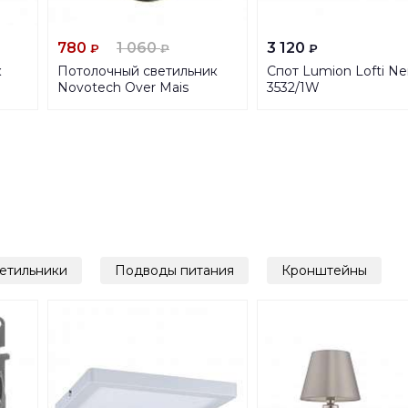
780
1 060
3 120
₽
₽
₽
к
Потолочный светильник
Спот Lumion Lofti Ne
Novotech Over Mais
3532/1W
370756
етильники
Подводы питания
Кронштейны