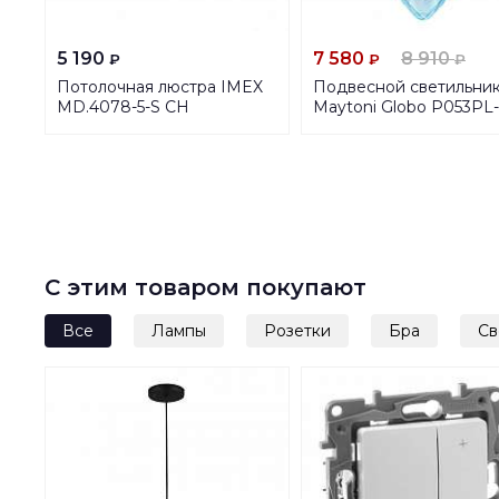
5 190
7 580
8 910
₽
₽
₽
Потолочная люстра IMEX
Подвесной светильни
MD.4078-5-S CH
Maytoni Globo P053PL-
01BL
С этим товаром покупают
Все
Лампы
Розетки
Бра
Св