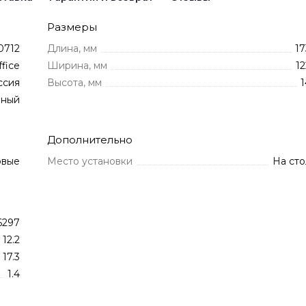
Размеры
0712
Длина, мм
17
ffice
Ширина, мм
12
ссия
Высота, мм
1
нный
Дополнительно
овые
Место установки
На сто
6297
12.2
17.3
1.4