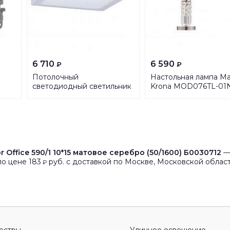
6 710
6 590
₽
₽
Потолочный
Настольная лампа Ma
светодиодный светильник
Krona MOD076TL-01
Paulmann Atria 70938
r Office 590/1 10*15 матовое серебро (50/1600) Б0030712
— 
о цене 183
руб. с доставкой по Москве, Московской област
₽