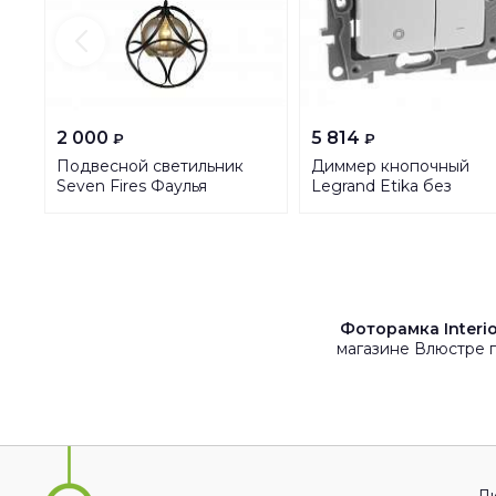
2 000
5 814
₽
₽
Подвесной светильник
Диммер кнопочный
Seven Fires Фаулья
Legrand Etika без
66295.01.14.01
нейтрали 400W белый
672218
Фоторамка Interio
магазине Влюстре п