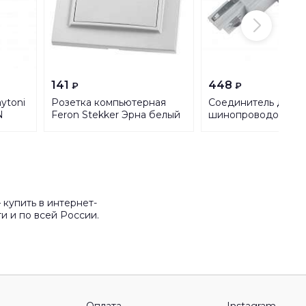
141
448
₽
₽
ytoni
Розетка компьютерная
Соединитель для
N
Feron Stekker Эрна белый
шинопроводов L-
PST00900701 39047
образный внутрен
Uniel UBX-A22 Silve
купить в интернет-
и и по всей России.