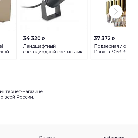
34 320
37 372
₽
₽
el
Ландшафтный
Подвесная люстра R
ской
светодиодный светильник
Daniela 3053-308
13 TPL
Ideal Lux Starlight PT 10.0W
Б0048127
3000K 248387
 интернет-магазине
о всей России.