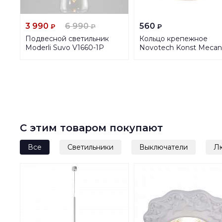
3 990
6 990
560
₽
₽
₽
Подвесной светильник
Кольцо крепежное
Moderli Suvo V1660-1P
Novotech Konst Meca
370461
С этим товаром покупают
Все
Светильники
Выключатели
Л