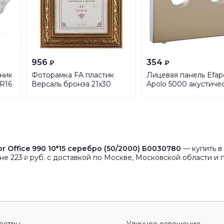
956
354
₽
₽
ник
Фоторамка FA пластик
Лицевая панель Efap
MR16
Версаль бронза 21х30
Apolo 5000 акустиче
(10/140) Б0030353
розетки платина 507
r Office 990 10*15 серебро (50/2000) Б0030780
— купить в
не 223
руб. с доставкой по Москве, Московской области и п
₽