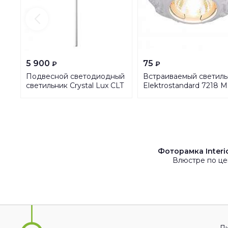
5 900
75
₽
₽
Подвесной светодиодный
Встраиваемый светиль
светильник Crystal Lux CLT
Elektrostandard 7218 
036С800 WH
WH белый a031482
Фоторамка Interio
Влюстре по це