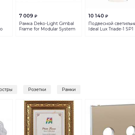
7 009
10 140
₽
₽
Рамка Deko-Light Gimbal
Подвесной светильн
no
Frame for Modular System
Ideal Lux Triade-1 SP1
COB 930093
194684
юстры
Розетки
Рамки