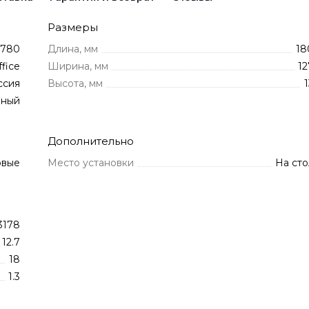
Размеры
780
Длина, мм
18
ffice
Ширина, мм
12
ссия
Высота, мм
1
нный
Дополнительно
овые
Место установки
На сто
3178
12.7
18
1.3