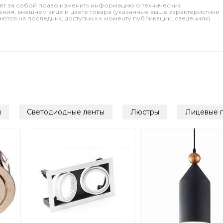
ет за собой право изменить информацию о технических
ления, внешнем виде и цвете товара (указанные выше характеристики
тся на последних, доступных к моменту публикации, сведениях).
и
Светодиодные ленты
Люстры
Лицевые 