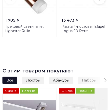
1 705
13 473
₽
₽
Трековый светильник
Рамка 4-постовая Efapel
Lightstar Rullo
Logus 90 Petra
(214430+592057+202431)
натуральный гранит/
R1T43031
жемчуг 90940 TGP
С этим товаром покупают
Все
Люстры
Абажуры
Наборы
Скидка
Новинка
Скидка
Новинка