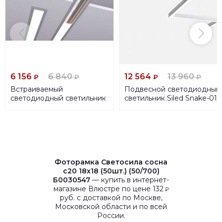
6 156
6 840
12 564
13 960
₽
₽
₽
₽
Встраиваемый
Подвесной светодиодный
светодиодный светильник
светильник Siled Snake-01-
Siled Linea Inner 7370008
Prof 7370472
Фоторамка Светосила сосна
c20 18х18 (50шт.) (50/700)
Б0030547
— купить в интернет-
магазине Влюстре по цене 132
₽
руб. с доставкой по Москве,
Московской области и по всей
России.