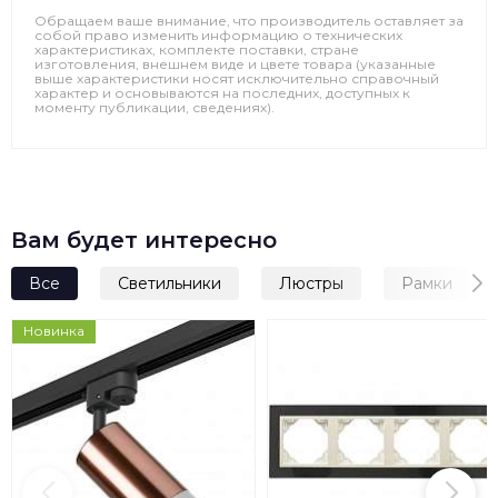
Обращаем ваше внимание, что производитель оставляет за
собой право изменить информацию о технических
характеристиках, комплекте поставки, стране
изготовления, внешнем виде и цвете товара (указанные
выше характеристики носят исключительно справочный
характер и основываются на последних, доступных к
моменту публикации, сведениях).
Вам будет интересно
Все
Светильники
Люстры
Рамки
Новинка