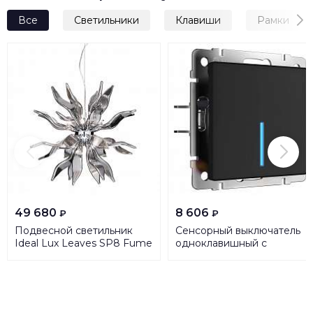
Все
Светильники
Клавиши
Рамки
49 680
8 606
₽
₽
Подвесной светильник
Сенсорный выключатель
Ideal Lux Leaves SP8 Fume
одноклавишный с
111940
функцией Wi-Fi Werkel
черный W4510608
4690389171185