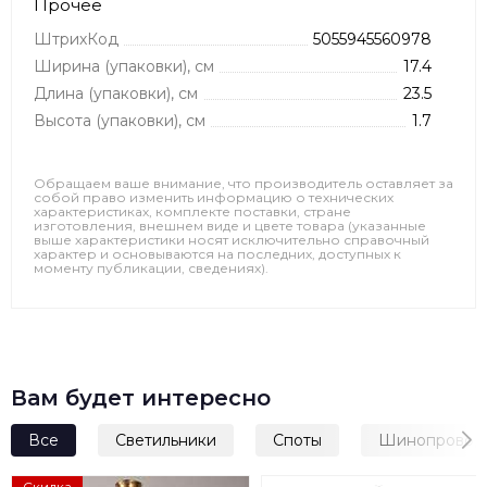
Прочее
ШтрихКод
5055945560978
Ширина (упаковки), см
17.4
Длина (упаковки), см
23.5
Высота (упаковки), см
1.7
Обращаем ваше внимание, что производитель оставляет за
собой право изменить информацию о технических
характеристиках, комплекте поставки, стране
изготовления, внешнем виде и цвете товара (указанные
выше характеристики носят исключительно справочный
характер и основываются на последних, доступных к
моменту публикации, сведениях).
Вам будет интересно
Все
Светильники
Споты
Шинопровод
Скидка