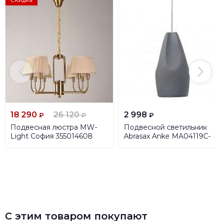
18 290
26 120
2 998
₽
₽
₽
Подвесная люстра MW-
Подвесной светильник
Light София 355014608
Abrasax Anke MA04119C-
001-02
С этим товаром покупают