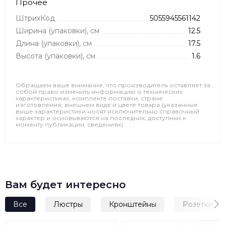
Прочее
ШтрихКод
5055945561142
Ширина (упаковки), см
12.5
Длина (упаковки), см
17.5
Высота (упаковки), см
1.6
Обращаем ваше внимание, что производитель оставляет за
собой право изменить информацию о технических
характеристиках, комплекте поставки, стране
изготовления, внешнем виде и цвете товара (указанные
выше характеристики носят исключительно справочный
характер и основываются на последних, доступных к
моменту публикации, сведениях).
Вам будет интересно
Все
Люстры
Кронштейны
Розетки