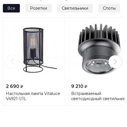
Все
Розетки
Светильники
Споты
2 690
9 210
₽
₽
Настольная лампа Vitaluce
Встраиваемый
V4921-1/1L
светодиодный светильник
Ideal Lux Dynamic Source
10W CRI90 3000K 208558