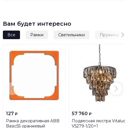
Вам будет интересно
Все
Рамки
Светильники
Пружины
127
57 760
₽
₽
Рамка декоративная ABB
Подвесная люстра Vitaluce
Basic55 оранжевый
V5279-1/20+1