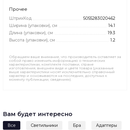
Прочее
ШтрихКод
5055283020462
Ширина (упаковки), см
14.1
Длина (упаковки), см
19.3
Высота (упаковки), см
1.2
Обращаем ваше внимание, что производитель оставляет за
собой право изменить информацию о технических
характеристиках, комплекте поставки, стране
изготовления, внешнем виде и цвете товара (указанные
выше характеристики носят исключительно справочный
характер и основываются на последних, доступных к
моменту публикации, сведениях).
Вам будет интересно
Все
Светильники
Бра
Адаптеры