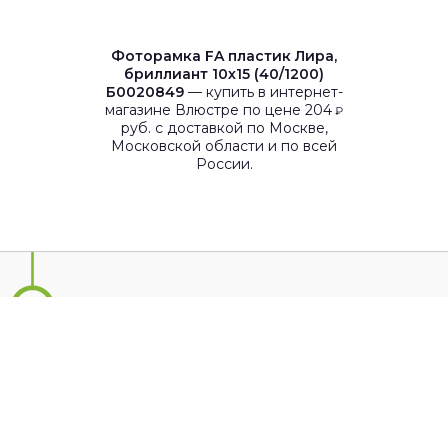
Фоторамка FA пластик Лира,
бриллиант 10х15 (40/1200)
Б0020849
— купить в интернет-
магазине Влюстре по цене 204
₽
руб. с доставкой по Москве,
Московской области и по всей
России.
123056, г.Москва,
ул. Большая Грузинская, д.30А стр.1
info@vlustre.ru