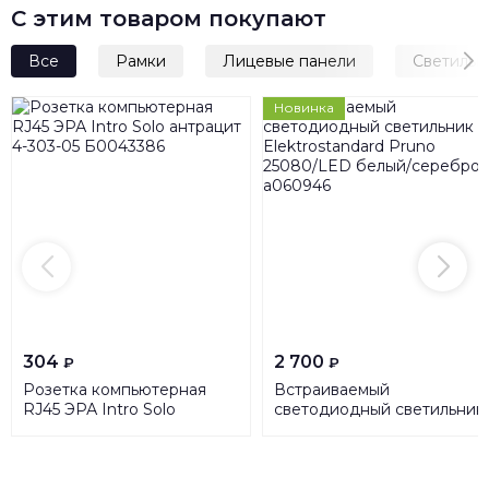
С этим товаром покупают
Все
Рамки
Лицевые панели
Светильн
Новинка
304
2 700
₽
₽
Розетка компьютерная
Встраиваемый
RJ45 ЭРА Intro Solo
светодиодный светильник
антрацит 4-303-05
Elektrostandard Pruno
Б0043386
25080/LED белый/
серебро a060946