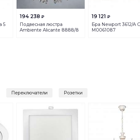
194 238
19 121
₽
₽
а 5
Подвесная люстра
Бра Newport 3612/A G
Ambiente Alicante 8888/8
М0061087
PB Tear drop
Переключатели
Розетки