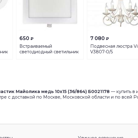
650
7 080
₽
₽
Встраиваемый
Подвесная люстра Vi
ьник
светодиодный светильник
V3807-0/5
Elvan VLS-102SQ-18W-
WW-Wh
астик Майолика медь 10x15 (36/864) Б0021178
— купить в 
ре с доставкой по Москве, Московской области и по всей Р