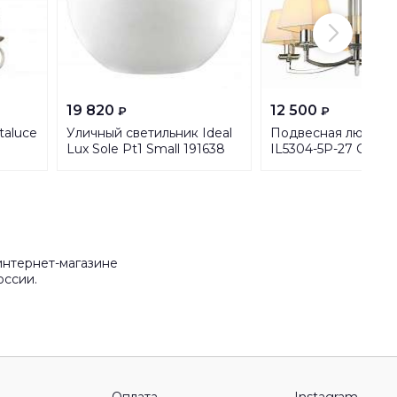
19 820
12 500
₽
₽
taluce
Уличный светильник Ideal
Подвесная люстра I
Lux Sole Pt1 Small 191638
IL5304-5P-27 CR
интернет-магазине
оссии.