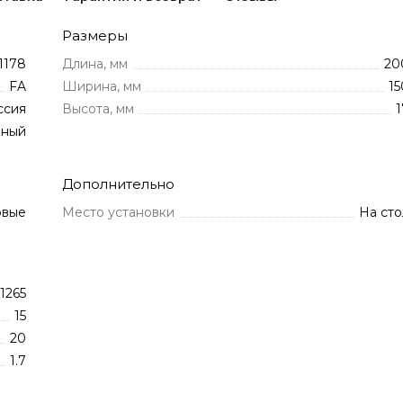
Размеры
1178
Длина, мм
20
FA
Ширина, мм
15
ссия
Высота, мм
1
нный
Дополнительно
овые
Место установки
На сто
1265
15
20
1.7