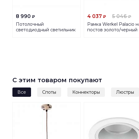
8 990
4 037
5 046
₽
₽
₽
Потолочный
Рамка Werkel Palacio н
светодиодный светильник
постов золото/черный
Eglo Salobrena-A 98201
WL17-Frame-05
4690389103780
С этим товаром покупают
Все
Споты
Коннекторы
Люстры