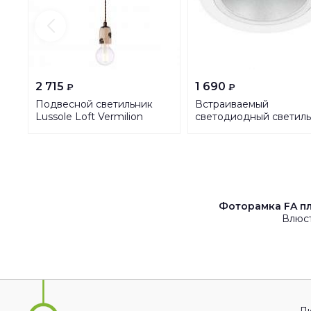
2 715
1 690
₽
₽
Подвесной светильник
Встраиваемый
Lussole Loft Vermilion
светодиодный светил
GRLSP-8159
Eglo Tonezza 61597
Фоторамка FA пл
Влюст