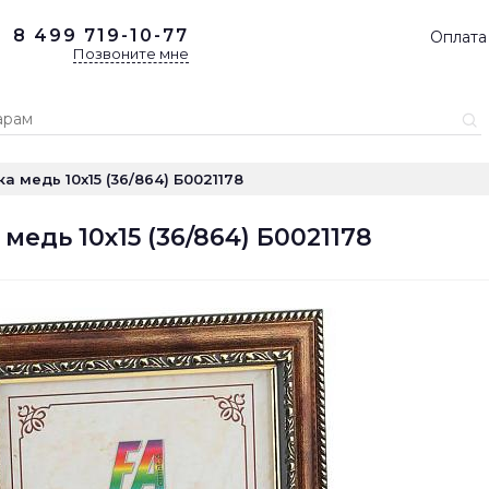
8 499
719-10-77
Оплата
Позвоните мне
 медь 10x15 (36/864) Б0021178
едь 10x15 (36/864) Б0021178