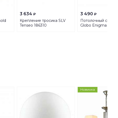
3 634
3 490
₽
₽
old
Крепление тросика SLV
Потолочный светил
Tenseo 186310
Globo Enigma 56620
Новинка