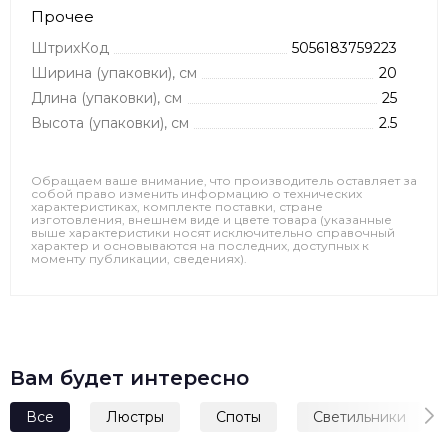
Прочее
ШтрихКод
5056183759223
Ширина (упаковки), см
20
Длина (упаковки), см
25
Высота (упаковки), см
2.5
Обращаем ваше внимание, что производитель оставляет за
собой право изменить информацию о технических
характеристиках, комплекте поставки, стране
изготовления, внешнем виде и цвете товара (указанные
выше характеристики носят исключительно справочный
характер и основываются на последних, доступных к
моменту публикации, сведениях).
Вам будет интересно
Все
Люстры
Споты
Светильники