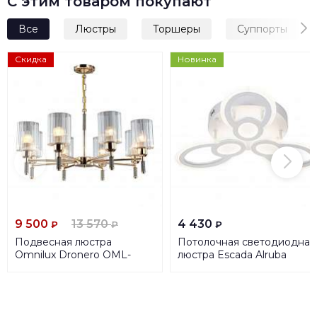
С этим товаром покупают
Все
Люстры
Торшеры
Суппорты
Скидка
Новинка
9 500
13 570
4 430
₽
₽
₽
Подвесная люстра
Потолочная светодиодная
Omnilux Dronero OML-
люстра Escada Alruba
66513-08
10269/6LED