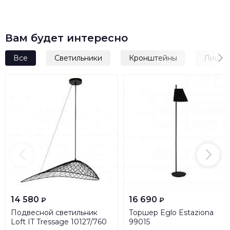
Вам будет интересно
Все
Светильники
Кронштейны
Лицев
14 580
16 690
₽
₽
Подвесной светильник
Торшер Eglo Estaziona
Loft IT Tressage 10127/760
99015