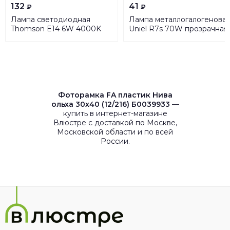
132
41
₽
₽
Лампа светодиодная
Лампа металлогалогенова
Thomson E14 6W 4000K
Uniel R7s 70W прозрачная
свеча на ветру матовая TH-
MH-DE-70/PURPLE/R7s
B2026
04849
Фоторамка FA пластик Нива
ольха 30х40 (12/216) Б0039933
—
купить в интернет-магазине
Влюстре с доставкой по Москве,
Московской области и по всей
России.