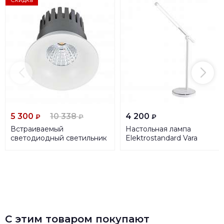
5 300
10 338
4 200
₽
₽
₽
Встраиваемый
Настольная лампа
светодиодный светильник
Elektrostandard Vara
Lucia Tucci Solo 132.1-12W-
TL70990 серебро
WT
4690389136337
С этим товаром покупают