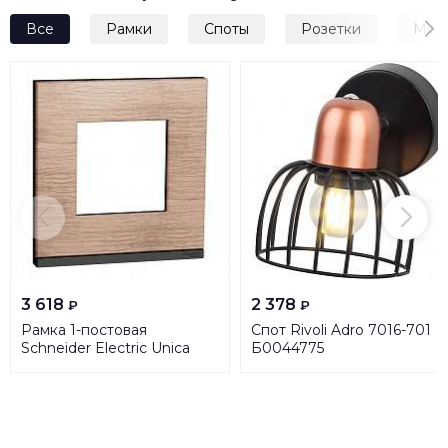
Все
Рамки
Споты
Розетки
Мод
3 618
2 378
₽
₽
Рамка 1-постовая
Спот Rivoli Adro 7016-701
Schneider Electric Unica
Б0044775
New NU600284