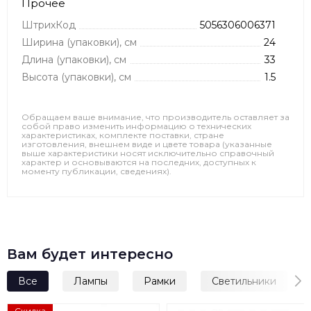
Прочее
ШтрихКод
5056306006371
Ширина (упаковки), см
24
Длина (упаковки), см
33
Высота (упаковки), см
1.5
Обращаем ваше внимание, что производитель оставляет за
собой право изменить информацию о технических
характеристиках, комплекте поставки, стране
изготовления, внешнем виде и цвете товара (указанные
выше характеристики носят исключительно справочный
характер и основываются на последних, доступных к
моменту публикации, сведениях).
Вам будет интересно
Все
Лампы
Рамки
Светильники
Скидка