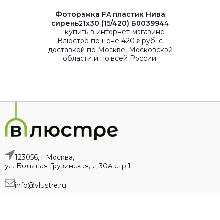
Фоторамка FA пластик Нива
сирень21х30 (15/420) Б0039944
— купить в интернет-магазине
Влюстре по цене 420
руб. с
₽
доставкой по Москве, Московской
области и по всей России.
123056, г.Москва,
ул. Большая Грузинская, д.30А стр.1
info@vlustre.ru
Копирование всех составляющих частей сайта в какой бы то ни было
форме без письменного разрешения владельцев авторских прав
запрещено. Сайт носит исключительно информационный характер, и ни