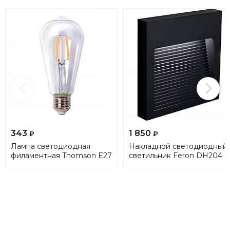
343
1 850
₽
₽
Лампа светодиодная
Накладной светодиодный
филаментная Thomson E27
светильник Feron DH204
9W 6500K
41163
прямосторонняя трубчатая
прозрачная TH-B2342