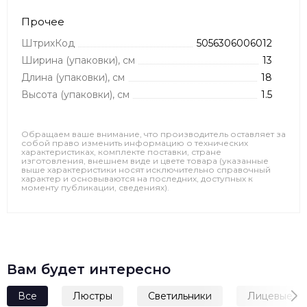
Прочее
ШтрихКод
5056306006012
Ширина (упаковки), см
13
Длина (упаковки), см
18
Высота (упаковки), см
1.5
Обращаем ваше внимание, что производитель оставляет за
собой право изменить информацию о технических
характеристиках, комплекте поставки, стране
изготовления, внешнем виде и цвете товара (указанные
выше характеристики носят исключительно справочный
характер и основываются на последних, доступных к
моменту публикации, сведениях).
Вам будет интересно
Все
Люстры
Светильники
Лицевые п