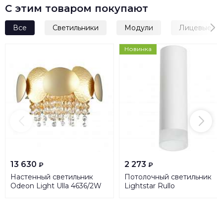
С этим товаром покупают
Все
Светильники
Модули
Лицевые п
Новинка
13 630
2 273
₽
₽
Настенный светильник
Потолочный светильник
Odeon Light Ulla 4636/2W
Lightstar Rullo
(216496+202481) R649681