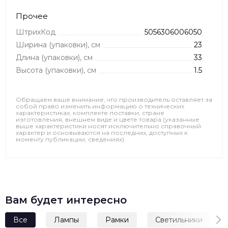
Прочее
ШтрихКод
5056306006050
Ширина (упаковки), см
23
Длина (упаковки), см
33
Высота (упаковки), см
1.5
Обращаем ваше внимание, что производитель оставляет за
собой право изменить информацию о технических
характеристиках, комплекте поставки, стране
изготовления, внешнем виде и цвете товара (указанные
выше характеристики носят исключительно справочный
характер и основываются на последних, доступных к
моменту публикации, сведениях).
Вам будет интересно
Все
Лампы
Рамки
Светильники