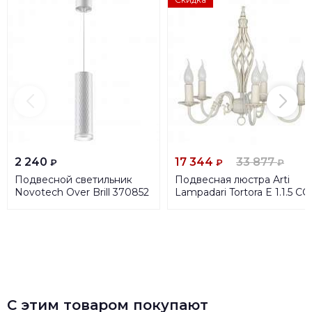
2 240
17 344
33 877
₽
₽
₽
Подвесной светильник
Подвесная люстра Arti
Novotech Over Brill 370852
Lampadari Tortora E 1.1.5 CG
С этим товаром покупают