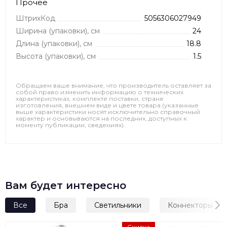
Прочее
ШтрихКод
5056306027949
Ширина (упаковки), см
24
Длина (упаковки), см
18.8
Высота (упаковки), см
1.5
Обращаем ваше внимание, что производитель оставляет за
собой право изменить информацию о технических
характеристиках, комплекте поставки, стране
изготовления, внешнем виде и цвете товара (указанные
выше характеристики носят исключительно справочный
характер и основываются на последних, доступных к
моменту публикации, сведениях).
Вам будет интересно
Все
Бра
Светильники
Коннекторы
Скидка