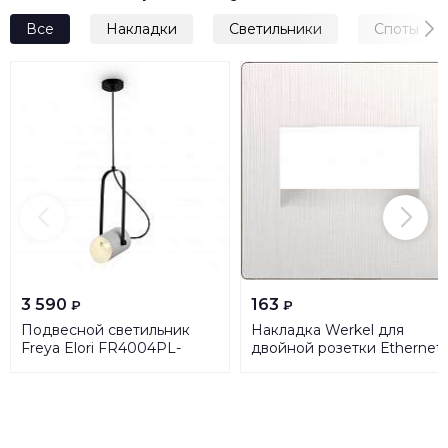
Все
Накладки
Светильники
Споты
3 590
163
₽
₽
Подвесной светильник
Накладка Werkel для
Freya Elori FR4004PL-
двойной розетки Еthernet
01WB
RJ-45 перламутровый
рифленый WL13-
RJ45+RJ45-CP
4690389124327