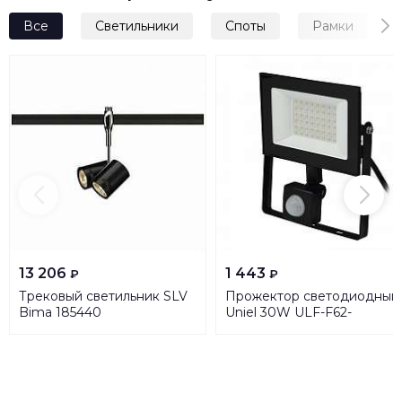
Все
Светильники
Споты
Рамки
13 206
1 443
₽
₽
Трековый светильник SLV
Прожектор светодиодный
Bima 185440
Uniel 30W ULF-F62-
50W/6500K Sensor IP54
200-240В Black UL-
00007126