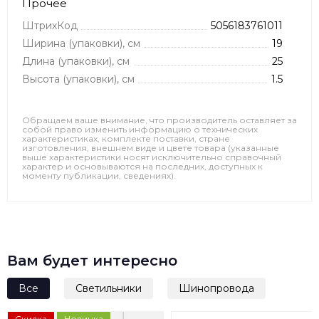
Прочее
ШтрихКод
5056183761011
Ширина (упаковки), см
19
Длина (упаковки), см
25
Высота (упаковки), см
1.5
Обращаем ваше внимание, что производитель оставляет за
собой право изменить информацию о технических
характеристиках, комплекте поставки, стране
изготовления, внешнем виде и цвете товара (указанные
выше характеристики носят исключительно справочный
характер и основываются на последних, доступных к
моменту публикации, сведениях).
Вам будет интересно
Все
Светильники
Шинопровода
Скидка
Новинка