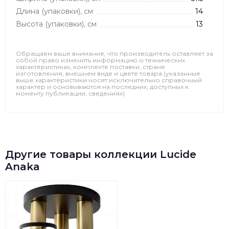
Длина (упаковки), см
14
Высота (упаковки), см
13
Обращаем ваше внимание, что производитель оставляет за
собой право изменить информацию о технических
характеристиках, комплекте поставки, стране
изготовления, внешнем виде и цвете товара (указанные
выше характеристики носят исключительно справочный
характер и основываются на последних, доступных к
моменту публикации, сведениях).
Другие товары коллекции Lucide
Anaka