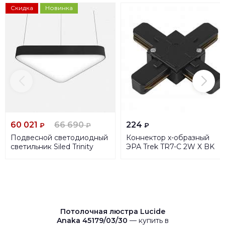
Скидка
Новинка
60 021
66 690
224
₽
₽
₽
Подвесной светодиодный
Коннектор х-образный
светильник Siled Trinity
ЭРА Trek TR7-C 2W X BK
7371352
Б0032183
Потолочная люстра Lucide
Anaka 45179/03/30
— купить в