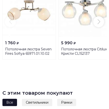
1 760
5 990
₽
₽
Потолочная люстра Seven
Потолочная люстра Citilux
Fires Sofiya 65971.01.10.02
Кристи CL152137
С этим товаром покупают
Все
Светильники
Рамки