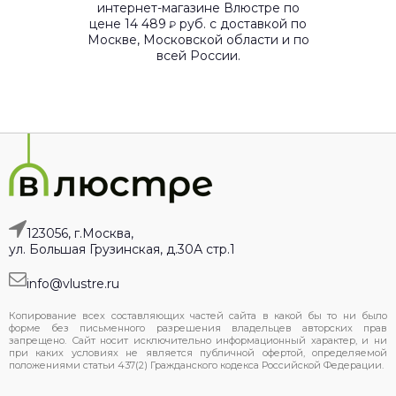
интернет-магазине Влюстре по
цене 14 489
руб. с доставкой по
₽
Москве, Московской области и по
всей России.
123056, г.Москва,
ул. Большая Грузинская, д.30А стр.1
info@vlustre.ru
Копирование всех составляющих частей сайта в какой бы то ни было
форме без письменного разрешения владельцев авторских прав
запрещено. Сайт носит исключительно информационный характер, и ни
при каких условиях не является публичной офертой, определяемой
положениями статьи 437(2) Гражданского кодекса Российской Федерации.