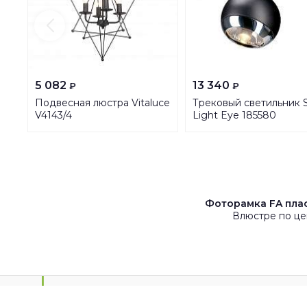
5 082
13 340
₽
₽
Подвесная люстра Vitaluce
Трековый светильник 
V4143/4
Light Eye 185580
Фоторамка FA плас
Влюстре по це