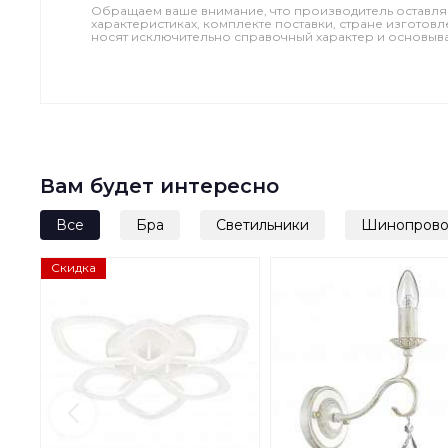
Обращаем ваше внимание, что производитель оставля
характеристиках, комплекте поставки, стране изготов
носят исключительно справочный характер и основываю
Вам будет интересно
Все
Бра
Светильники
Шинопрово
Скидка