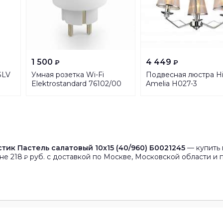
1 500
4 449
₽
₽
SLV
Умная розетка Wi-Fi
Подвесная люстра Hi
Elektrostandard 76102/00
Amelia H027-3
белая 4690389186776
тик Пастель салатовый 10x15 (40/960) Б0021245
— купить 
не 218
руб. с доставкой по Москве, Московской области и п
₽