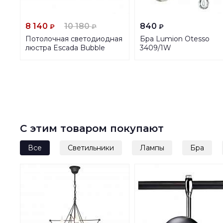
8 140
10 180
840
₽
₽
₽
Потолочная светодиодная
Бра Lumion Otesso
люстра Escada Bubble
3409/1W
10251/6LED BL
С этим товаром покупают
Все
Светильники
Лампы
Бра