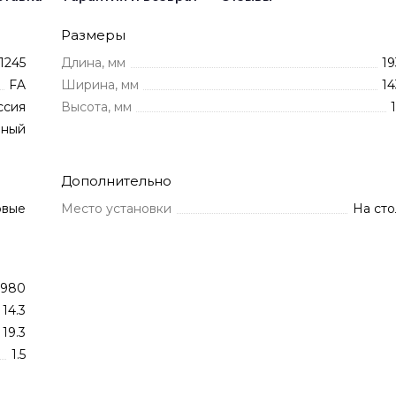
Размеры
1245
Длина, мм
19
FA
Ширина, мм
14
ссия
Высота, мм
нный
Дополнительно
овые
Место установки
На сто
7980
14.3
19.3
1.5