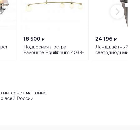
18 500
24 196
₽
₽
per
Подвесная люстра
Ландшафтный
Favourite Equilibrium 4039-
светодиодный свет
4P
SLV Helia Led 22855
в интернет-магазине
о всей России.