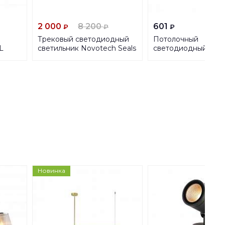
2 000
8 200
601
₽
₽
₽
Трековый светодиодный
Потолочный
L
светильник Novotech Seals
светодиодный свет
357543
ЭРА Медуза SPB-6-
(A) Б0032140
Новинка