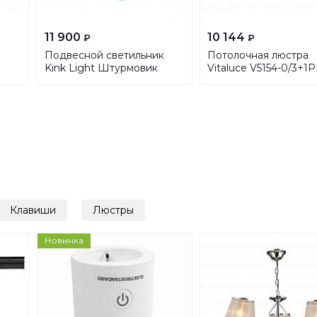
11 900
10 144
₽
₽
Подвесной светильник
Потолочная люстра
Kink Light Штурмовик
Vitaluce V5154-0/3+1P
07431,05
Клавиши
Люстры
Новинка