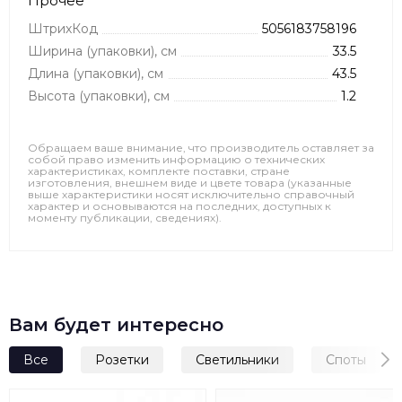
Прочее
ШтрихКод
5056183758196
Ширина (упаковки), см
33.5
Длина (упаковки), см
43.5
Высота (упаковки), см
1.2
Обращаем ваше внимание, что производитель оставляет за
собой право изменить информацию о технических
характеристиках, комплекте поставки, стране
изготовления, внешнем виде и цвете товара (указанные
выше характеристики носят исключительно справочный
характер и основываются на последних, доступных к
моменту публикации, сведениях).
Вам будет интересно
Все
Розетки
Светильники
Споты