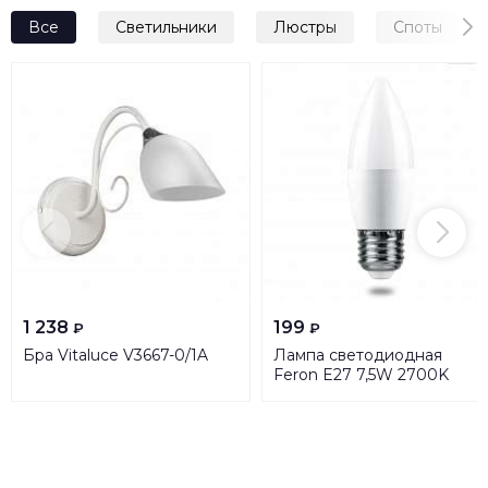
Все
Светильники
Люстры
Споты
1 238
199
₽
₽
Бра Vitaluce V3667-0/1A
Лампа светодиодная
Feron E27 7,5W 2700K
Матовая LB-1307 38056