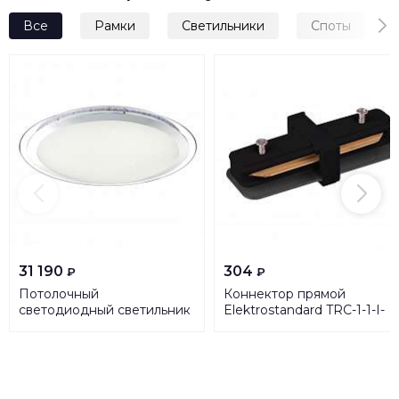
Все
Рамки
Светильники
Споты
31 190
304
₽
₽
Потолочный
Коннектор прямой
светодиодный светильник
Elektrostandard TRC-1-1-I-
Globo Nicole 48365-60
BK a039599