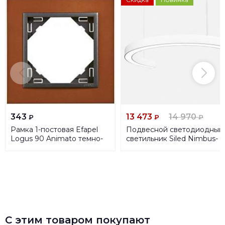
343
13 473
14 970
₽
₽
₽
Рамка 1-постовая Efapel
Подвесной светодиодный
Logus 90 Animato темно-
светильник Siled Nimbus-
оранжевый/серый 90910
Half 7370851
TTS
С этим товаром покупают