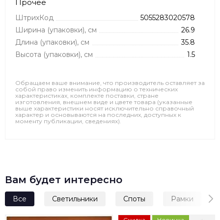
Прочее
ШтрихКод
5055283020578
Ширина (упаковки), см
26.9
Длина (упаковки), см
35.8
Высота (упаковки), см
1.5
Обращаем ваше внимание, что производитель оставляет за
собой право изменить информацию о технических
характеристиках, комплекте поставки, стране
изготовления, внешнем виде и цвете товара (указанные
выше характеристики носят исключительно справочный
характер и основываются на последних, доступных к
моменту публикации, сведениях).
Вам будет интересно
Все
Светильники
Споты
Рамки
Скидка
Новинка