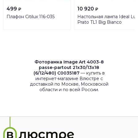
499
10 920
₽
₽
Плафон Citilux 116-035
Настольная лампа Ideal Lu
Prato TL1 Big Bianco
074702
Фоторамка Image Art 4003-8
passe-partout 21x30/13x18
(6/12/480) C0035187
— купить в
интернет-магазине Влюстре с
доставкой по Москве, Московской
области и по всей России.