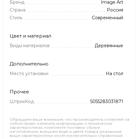
Бренд
Image Art
Страна
Россия
Стиль
Современный
Цвет и материал
Виды материалов
Деревянные
Дополнительно
Место установки
На стол
Прочее
ШтрихКод
5055283031871
Обращаем ваше внимание, что производитель оставляет за
собой право изменить информацию о технических
характеристиках, комплекте поставки, стране
изготовления, внешнем виде и цвете товара (указанные
выше характеристики носят исключительно справочный