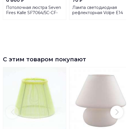
6 860
70
₽
₽
Потолочная люстра Seven
Лампа светодиодная
Fires Kalle SF7064/5C-CF-
рефлекторная Volpe E14
BL
3W 4000K матовая LED-
R39-3W/4000K/E14/FR/NR
UL-00005626
С этим товаром покупают