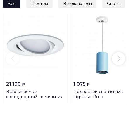
Все
Люстры
Выключатели
Споты
21 100
1 075
₽
₽
Встраиваемый
Подвесной светильник
светодиодный светильник
Lightstar Rullo
Paulmann Premium
(214435+590056) RP435
SmartCoin BLE Tunable
93936