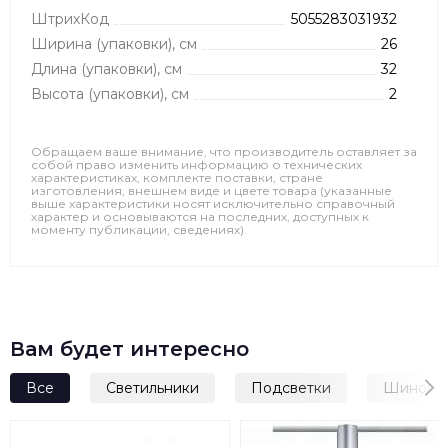
ШтрихКод
5055283031932
Ширина (упаковки), см
26
Длина (упаковки), см
32
Высота (упаковки), см
2
Обращаем ваше внимание, что производитель оставляет за
собой право изменить информацию о технических
характеристиках, комплекте поставки, стране
изготовления, внешнем виде и цвете товара (указанные
выше характеристики носят исключительно справочный
характер и основываются на последних, доступных к
моменту публикации, сведениях).
Вам будет интересно
Все
Светильники
Подсветки
Шинопр