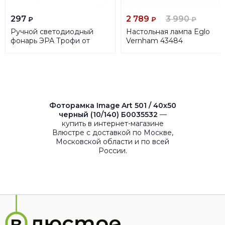
297
2 789
3 990
₽
₽
₽
Ручной светодиодный
Настольная лампа Eglo
фонарь ЭРА Трофи от
Vernham 43484
батареек 255х65 54 лм
TR3D Б0019830
Фоторамка Image Art 501 / 40х50
черный (10/140) Б0035532
—
купить в интернет-магазине
Влюстре с доставкой по Москве,
Московской области и по всей
России.