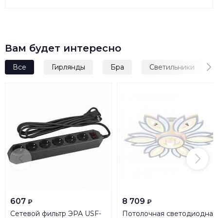
Вам будет интересно
Все
Гирлянды
Бра
Светильники
607
8 709
₽
₽
Сетевой фильтр ЭРА USF-
Потолочная светодиодная