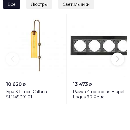
Все
Люстры
Светильники
10 620
13 473
₽
₽
Бра ST Luce Callana
Рамка 4-постовая Efapel
SL1145.391.01
Logus 90 Petra
натуральный гранит/серый
90940 TGS