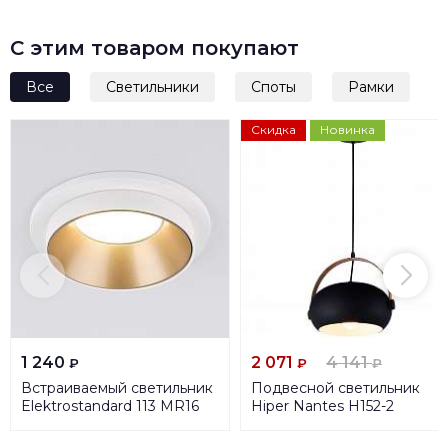
С этим товаром покупают
Все
Светильники
Споты
Рамки
Скидка
Новинка
1 240
2 071
4 141
₽
₽
₽
Встраиваемый светильник
Подвесной светильник
Elektrostandard 113 MR16
Hiper Nantes H152-2
золото/белый a053343