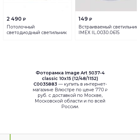
2 490
149
₽
₽
Потолочный
Встраиваемый светильник
светодиодный светильник
IMEX IL.0030.0615
Maytoni Technical Alfa Led
C065CL-L12W4K
Фоторамка Image Art 5037-4
classic 10x15 (12/48/1152)
C0035883
— купить в интернет-
магазине Влюстре по цене 770
₽
руб. с доставкой по Москве,
Московской области и по всей
России.