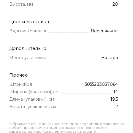
Высота, мм
20
Цвет и материал
Виды материалов
Деревянные
Дополнительно
Место установки
На стол
Прочее
ШтрихКод
5055283037064
Ширина (упаковки), см
14
Длина (упаковки), см
19.5
Высота (упаковки), см
2
Обращаем ваше внимание, что производитель оставляет за
собой право изменить информацию о технических
характеристиках, комплекте поставки, стране