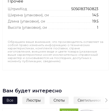
Прочее
ШтрихКод
5056183760823
Ширина (упаковки), см
14.5
Длина (упаковки), см
19.5
Высота (упаковки), см
1
Обращаем ваше внимание, что производитель оставляет за
собой право изменить информацию о технических
характеристиках, комплекте поставки, стране
изготовления, внешнем виде и цвете товара (указанные
выше характеристики носят исключительно справочный
характер и основываются на последних, доступных к
моменту публикации, сведениях).
Вам будет интересно
Все
Люстры
Споты
Светильники
Новинка