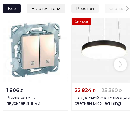
Все
Выключатели
Розетки
Светильни
Скидка
1 806
22 824
25 360
₽
₽
₽
Выключатель
Подвесной светодиодный
двухклавишный
светильник Siled Ring
кнопочный для жалюзи
7370764
Schneider Electric Unica
MGU5.207.25ZD