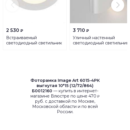
2 530
3 710
₽
₽
Встраиваемый
Уличный настенный
светодиодный светильник
светодиодный светильник
SLV Senser 1004694
Elektrostandard Taco 1632
Techno Led белый a052619
Фоторамка Image Art 6015-4PК
выгнутая 10*15 (12/72/864)
Б0012160
— купить в интернет-
магазине Влюстре по цене 470
₽
руб. с доставкой по Москве,
Московской области и по всей
России.