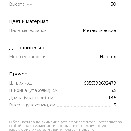
Высота, мм
30
Цвет и материал
Виды материалов
Металлические
Дополнительно
Место установки
На стол
Прочее
ШтрихКод
5055398692479
Ширина (упаковки), см
13.5
Длина (упаковки), см
18.5
Высота (упаковки), см
3
Обращаем ваше внимание, что производитель оставляет за
собой право изменить информацию о технических
характеристиках, комплекте поставки, стране