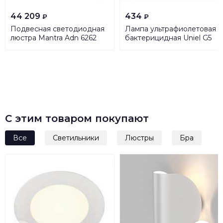
44 209
434
₽
₽
Подвесная светодиодная
Лампа ультрафиолетовая
люстра Mantra Adn 6262
бактерицидная Uniel G5
8W прозрачная EFL-T5-
8/UVCB/G5/CL UL-
00007281
С этим товаром покупают
Все
Светильники
Люстры
Бра