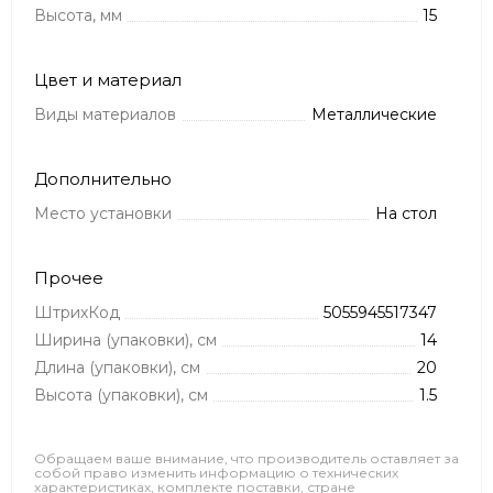
Высота, мм
15
Цвет и материал
Виды материалов
Металлические
Дополнительно
Место установки
На стол
Прочее
ШтрихКод
5055945517347
Ширина (упаковки), см
14
Длина (упаковки), см
20
Высота (упаковки), см
1.5
Обращаем ваше внимание, что производитель оставляет за
собой право изменить информацию о технических
характеристиках, комплекте поставки, стране