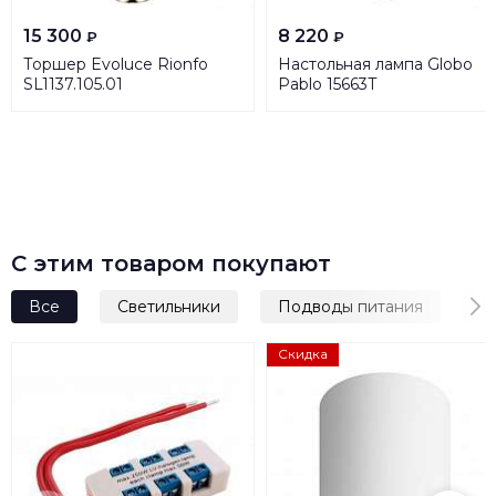
15 300
8 220
₽
₽
Торшер Evoluce Rionfo
Настольная лампа Globo
SL1137.105.01
Pablo 15663T
С этим товаром покупают
Все
Светильники
Подводы питания
Р
Скидка