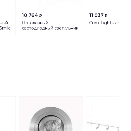
10 764
11 037
₽
₽
дный
Потолочный
Спот Lightstar Loft
 Smile
светодиодный светильник
 Bk
SLV Lipsy 1002076