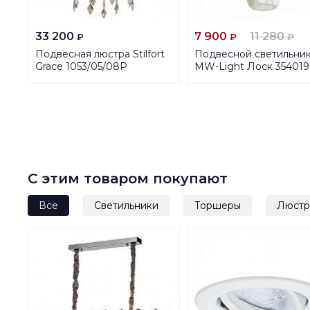
33 200
7 900
11 280
₽
₽
₽
Подвесная люстра Stilfort
Подвесной светильни
Grace 1053/05/08P
MW-Light Лоск 354019
С этим товаром покупают
Все
Светильники
Торшеры
Люст