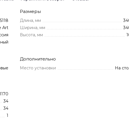
Размеры
5118
Длина, мм
34
 Art
Ширина, мм
34
ссия
Высота, мм
1
нный
Дополнительно
овые
Место установки
На сто
1170
34
34
1