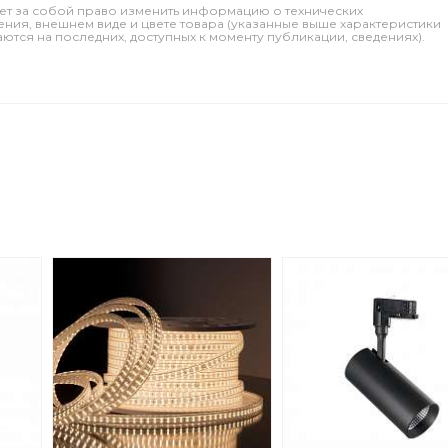
ет за собой право изменить информацию о технических
ления, внешнем виде и цвете товара (указанные выше характеристики
тся на последних, доступных к моменту публикации, сведениях).