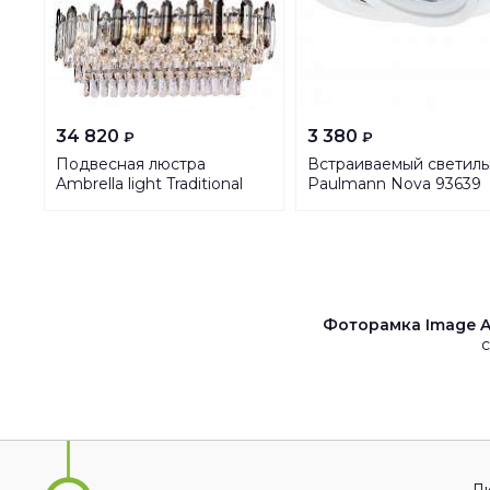
34 820
3 380
₽
₽
Подвесная люстра
Встраиваемый светиль
Ambrella light Traditional
Paulmann Nova 93639
TR5199
Фоторамка Image Ar
с