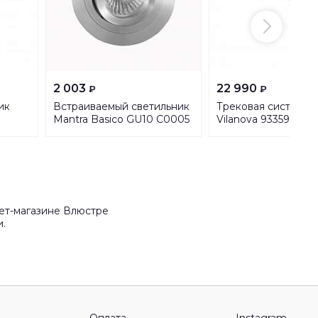
2 003
22 990
₽
₽
ик
Встраиваемый светильник
Трековая система 
Mantra Basico GU10 C0005
Vilanova 93359
ет-магазине Влюстре
и.