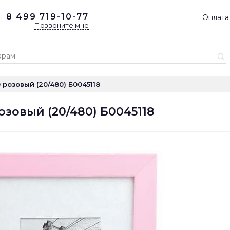
8 499
719-10-77
Оплата
Позвоните мне
 розовый (20/480) Б0045118
озовый (20/480) Б0045118