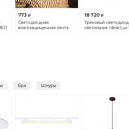
773
18 720
₽
₽
к
Светодиодная
Трековый светодио
801
влагозащищенная лента
светильник Ideal Lux
Elektrostandard 18W/m
20W Cri80 36 4000K
180LED/m 2835SMD белый
189864
50M a041110
ры
Бра
Шнуры