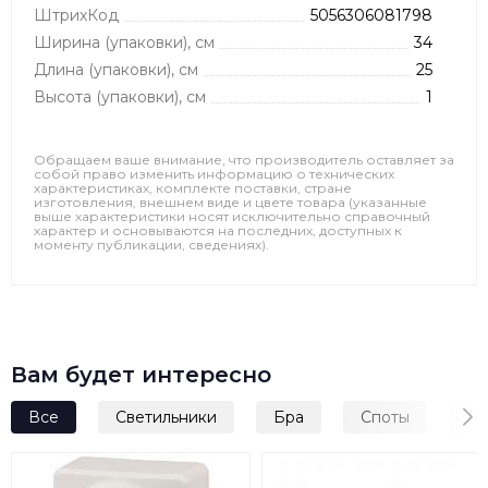
ШтрихКод
5056306081798
Ширина (упаковки), см
34
Длина (упаковки), см
25
Высота (упаковки), см
1
Обращаем ваше внимание, что производитель оставляет за
собой право изменить информацию о технических
характеристиках, комплекте поставки, стране
изготовления, внешнем виде и цвете товара (указанные
выше характеристики носят исключительно справочный
характер и основываются на последних, доступных к
моменту публикации, сведениях).
Вам будет интересно
Все
Светильники
Бра
Споты
Лю