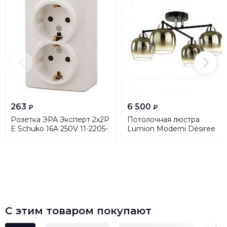
263
6 500
₽
₽
Розетка ЭРА Эксперт 2х2P
Потолочная люстра
E Schuko 16A 250V 11-2205-
Lumion Moderni Desiree
02 Б0020692
5224/4C
С этим товаром покупают