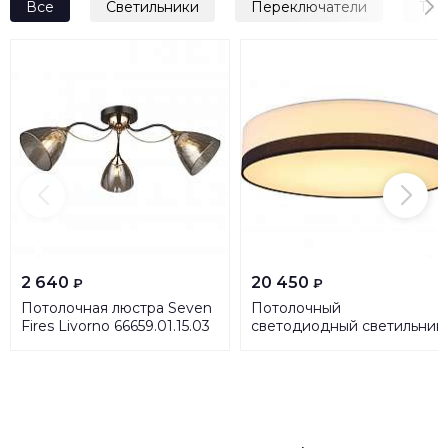
Все
Светильники
Переключатели
Тор
2 640
20 450
₽
₽
Потолочная люстра Seven
Потолочный
Fires Livorno 66659.01.15.03
светодиодный светильник
Globo Maggy 15385D2