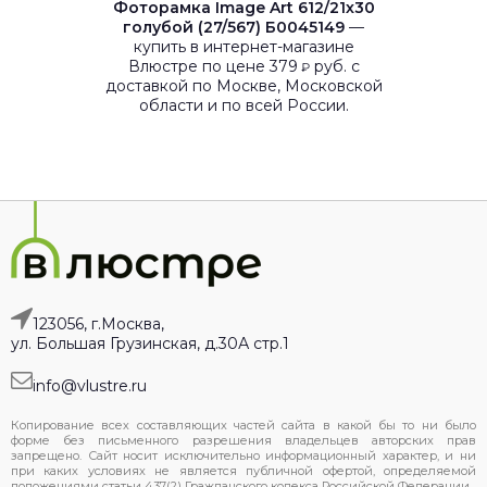
Фоторамка Image Art 612/21х30
голубой (27/567) Б0045149
—
купить в интернет-магазине
Влюстре по цене 379
руб. с
₽
доставкой по Москве, Московской
области и по всей России.
123056, г.Москва,
ул. Большая Грузинская, д.30А стр.1
info@vlustre.ru
Копирование всех составляющих частей сайта в какой бы то ни было
форме без письменного разрешения владельцев авторских прав
запрещено. Сайт носит исключительно информационный характер, и ни
при каких условиях не является публичной офертой, определяемой
положениями статьи 437(2) Гражданского кодекса Российской Федерации.