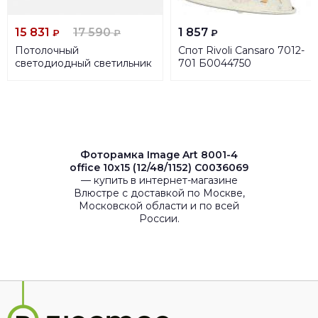
15 831
17 590
1 857
₽
₽
₽
Потолочный
Спот Rivoli Cansaro 7012-
светодиодный светильник
701 Б0044750
Siled Cross-01-Prof 7371918
Фоторамка Image Art 8001-4
office 10x15 (12/48/1152) C0036069
— купить в интернет-магазине
Влюстре с доставкой по Москве,
Московской области и по всей
России.