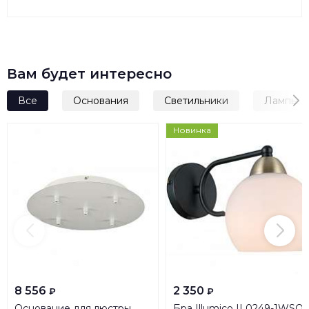
Вам будет интересно
Все
Основания
Светильники
Лампы
Новинка
8 556
2 350
₽
₽
Основание для люстры
Бра Illumico IL0249-1WSQ-