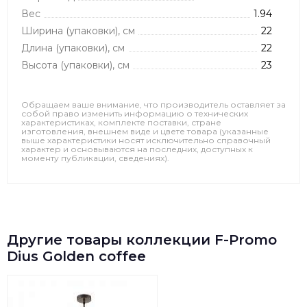
Вес
1.94
Ширина (упаковки), см
22
Длина (упаковки), см
22
Высота (упаковки), см
23
Обращаем ваше внимание, что производитель оставляет за
собой право изменить информацию о технических
характеристиках, комплекте поставки, стране
изготовления, внешнем виде и цвете товара (указанные
выше характеристики носят исключительно справочный
характер и основываются на последних, доступных к
моменту публикации, сведениях).
Другие товары коллекции F-Promo
Dius Golden coffee