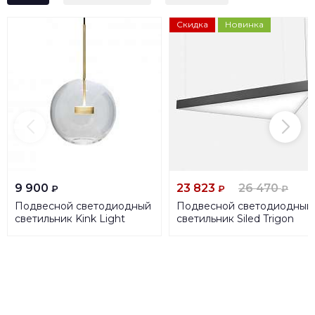
Скидка
Новинка
9 900
23 823
26 470
₽
₽
₽
Подвесной светодиодный
Подвесной светодиодный
светильник Kink Light
светильник Siled Trigon
Галла 07545-1,21
7371245