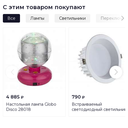
С этим товаром покупают
Все
Лампы
Светильники
Переключат
4 885
790
₽
₽
Настольная лампа Globo
Встраиваемый
Disco 28018
светодиодный светильник
Kink Light Точка 2136,01