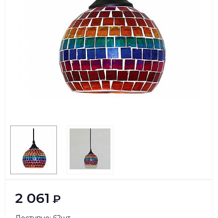
2 061
₽