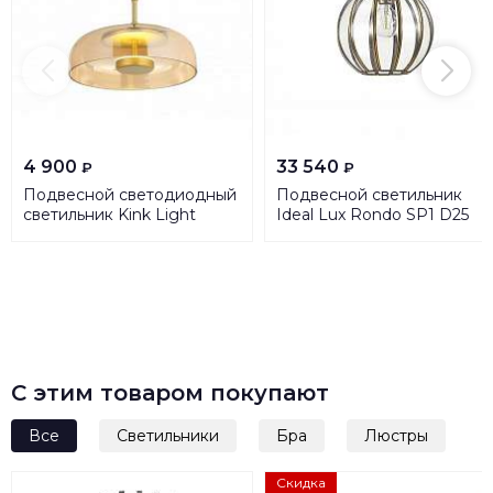
4 900
33 540
₽
₽
Подвесной светодиодный
Подвесной светильник
светильник Kink Light
Ideal Lux Rondo SP1 D25
Мелания 08435-1A,33
168951
С этим товаром покупают
Все
Светильники
Бра
Люстры
Скидка