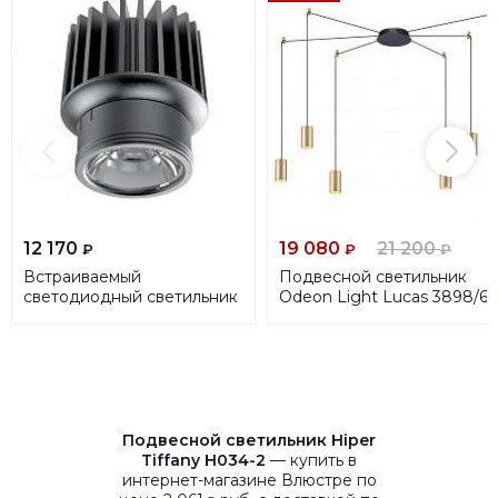
12 170
19 080
21 200
₽
₽
₽
Встраиваемый
Подвесной светильник
светодиодный светильник
Odeon Light Lucas 3898/6
Ideal Lux Dynamic Source
15W CRI90 4000K 208596
Подвесной светильник Hiper
Tiffany H034-2
— купить в
интернет-магазине Влюстре по