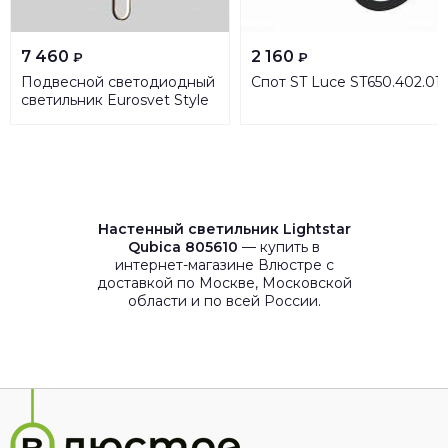
7 460
2 160
₽
₽
Подвесной светодиодный
Спот ST Luce ST650.402.01
светильник Eurosvet Style
50218/1 LED черный
жемчуг
Настенный светильник Lightstar
Qubica 805610
— купить в
интернет-магазине Влюстре с
доставкой по Москве, Московской
области и по всей России.