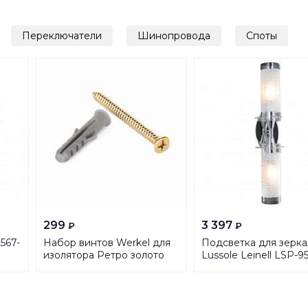
Переключатели
Шинопровода
Споты
299
3 397
₽
₽
567-
Набор винтов Werkel для
Подсветка для зерка
изолятора Ретро золото
Lussole Leinell LSP-9
WL18-23-01
4690389105883