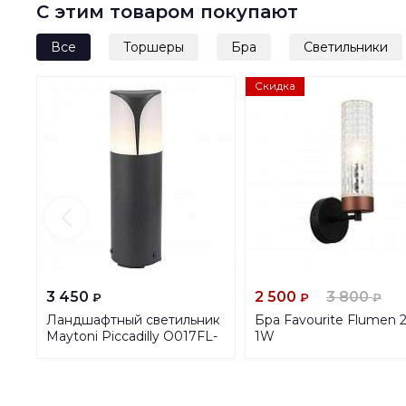
С этим товаром покупают
Все
Торшеры
Бра
Светильники
Скидка
3 450
2 500
3 800
₽
₽
₽
Ландшафтный светильник
Бра Favourite Flumen 2
Maytoni Piccadilly O017FL-
1W
01B