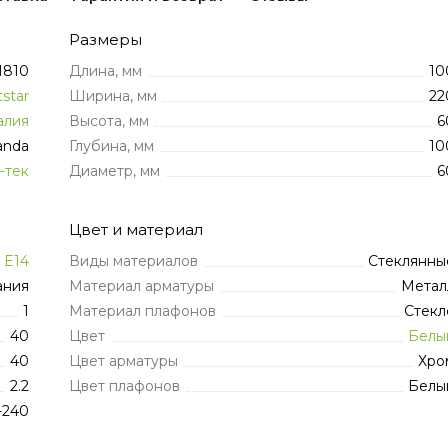
Размеры
1810
Длина, мм
10
tstar
Ширина, мм
22
алия
Высота, мм
6
anda
Глубина, мм
10
-тек
Диаметр, мм
6
Цвет и материал
E14
Виды материалов
Стеклянны
ания
Материал арматуры
Метал
1
Материал плафонов
Стекл
40
Цвет
Белы
40
Цвет арматуры
Хро
2.2
Цвет плафонов
Белы
-240