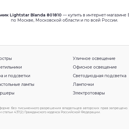
ик Lightstar Blanda 801810
— купить в интернет-магазине 
по Москве, Московской области и по всей России.
юстры
Уличное освещение
етильники
Офисное освещение
а и подсветки
Светодиодная подсветка
стольные лампы
Лампочки
оршеры
Электротовары
 форме без письменного разрешения владельцев авторских прав запрещено.
статьи 437(2) Гражданского кодекса Российской Федерации.