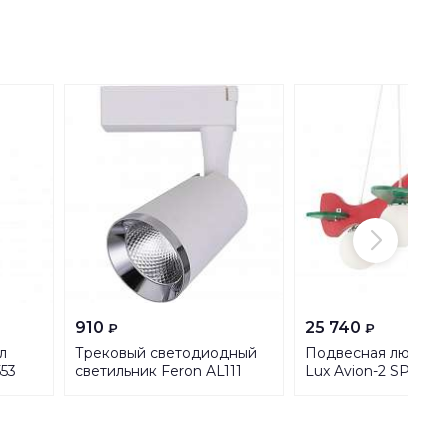
910
25 740
₽
₽
л
Трековый светодиодный
Подвесная люстра 
553
светильник Feron AL111
Lux Avion-2 SP3 136
32448