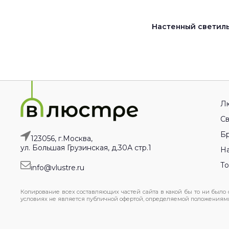
Настенный светильн
Л
Св
Бр
123056, г.Москва,
ул. Большая Грузинская, д.30А стр.1
На
Т
info@vlustre.ru
Копирование всех составляющих частей сайта в какой бы то ни было
условиях не является публичной офертой, определяемой положениями 