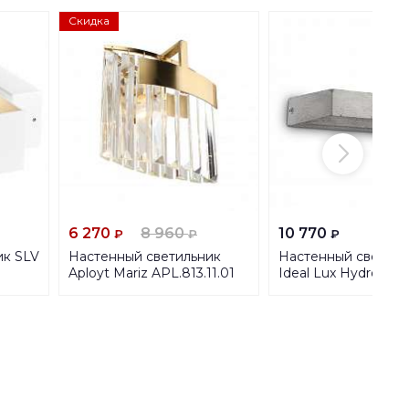
Скидка
6 270
8 960
10 770
₽
₽
₽
ик SLV
Настенный светильник
Настенный светиль
Aployt Mariz APL.813.11.01
Ideal Lux Hydro AP1