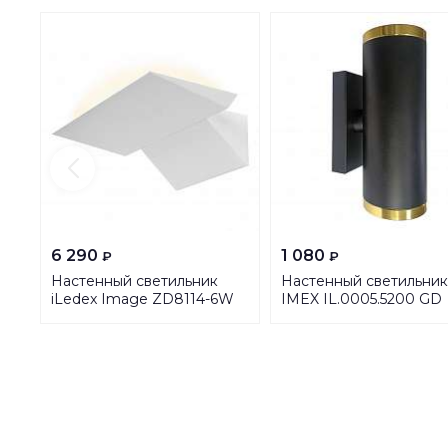
6 290
1 080
₽
₽
Настенный светильник
Настенный светильник
iLedex Image ZD8114-6W
IMEX IL.0005.5200 GD
WH