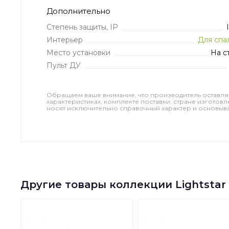
Дополнительно
Степень защиты, IP
Интерьер
Для спа
Место установки
На с
Пульт ДУ
Обращаем ваше внимание, что производитель оставля
характеристиках, комплекте поставки, стране изготов
носят исключительно справочный характер и основываю
Другие товары коллекции Lightstar