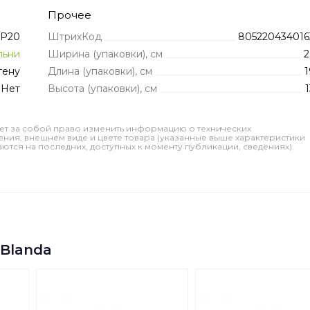
Прочее
IP20
ШтрихКод
805220434016
льни
Ширина (упаковки), см
2
тену
Длина (упаковки), см
1
Нет
Высота (упаковки), см
1
ет за собой право изменить информацию о технических
ления, внешнем виде и цвете товара (указанные выше характеристики
тся на последних, доступных к моменту публикации, сведениях).
 Blanda