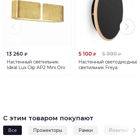
13 260
5 100
5 990
₽
₽
₽
Настенный светильник
Настенный светодиодный
Ideal Lux Clip AP2 Mini Oro
светильник Freya
091129
Touchstone FR6002WL-
L13B
С этим товаром покупают
Все
Прожекторы
Рамки
Розетки