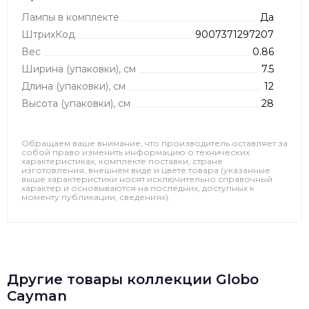
Лампы в комплекте
Да
ШтрихКод
9007371297207
Вес
0.86
Ширина (упаковки), см
7.5
Длина (упаковки), см
12
Высота (упаковки), см
28
Обращаем ваше внимание, что производитель оставляет за
собой право изменить информацию о технических
характеристиках, комплекте поставки, стране
изготовления, внешнем виде и цвете товара (указанные
выше характеристики носят исключительно справочный
характер и основываются на последних, доступных к
моменту публикации, сведениях).
Другие товары коллекции Globo
Cayman