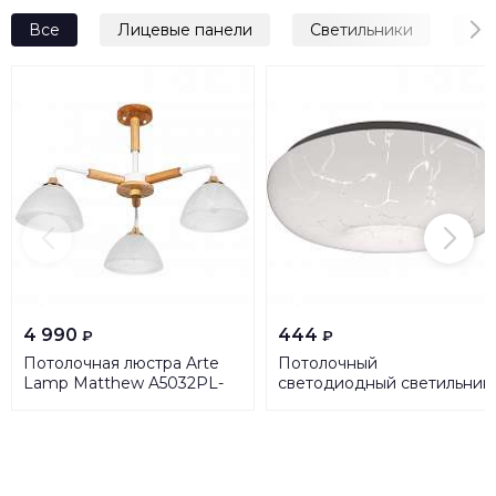
Все
Лицевые панели
Светильники
Зв
4 990
444
₽
₽
Потолочная люстра Arte
Потолочный
Lamp Matthew A5032PL-
светодиодный светильник
3BR
Feron AL769 41255