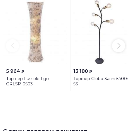
5 964
13 180
₽
₽
Торшер Lussole Lgo
Торшер Globo Sarini 54003-
GRLSP-0503
5S