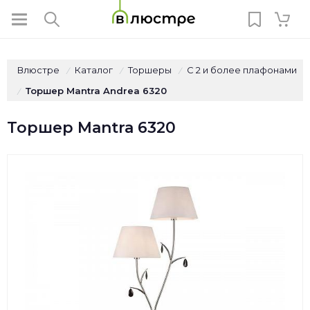
Влюстре
Каталог
Торшеры
С 2 и более плафонами
/
/
/
Торшер Mantra Andrea 6320
/
Торшер Mantra 6320