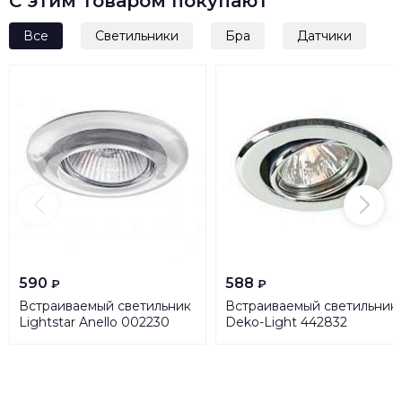
С этим товаром покупают
Все
Светильники
Бра
Датчики
590
588
₽
₽
Встраиваемый светильник
Встраиваемый светильник
Lightstar Anello 002230
Deko-Light 442832