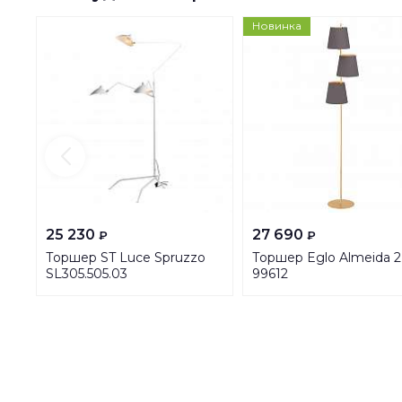
Новинка
25 230
27 690
₽
₽
Торшер ST Luce Spruzzo
Торшер Eglo Almeida 2
SL305.505.03
99612