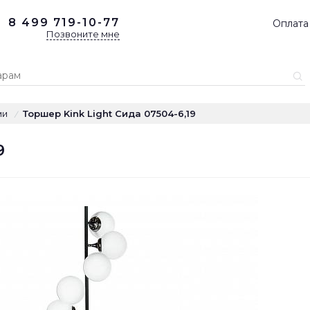
8 499
719-10-77
Оплата
Позвоните мне
ми
Торшер Kink Light Сида 07504-6,19
/
9