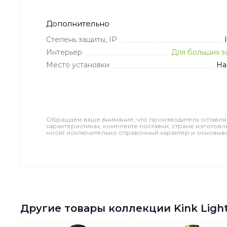
Дополнительно
Степень защиты, IP
Интерьер
Для больших з
Место установки
На
Обращаем ваше внимание, что производитель оставля
характеристиках, комплекте поставки, стране изготов
носят исключительно справочный характер и основываю
Другие товары коллекции Kink Ligh