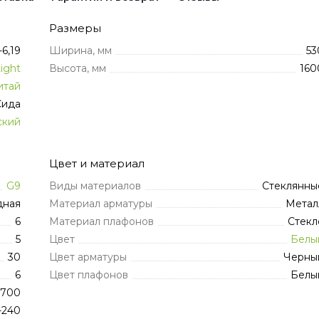
Размеры
6,19
Ширина, мм
53
Light
Высота, мм
160
итай
Сида
ский
Цвет и материал
G9
Виды материалов
Стеклянны
дная
Материал арматуры
Метал
6
Материал плафонов
Стекл
5
Цвет
Белы
30
Цвет арматуры
Черны
6
Цвет плафонов
Белы
2700
-240