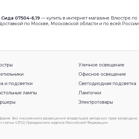
 Сида 07504-6,19
— купить в интернет-магазине Влюстре по 
доставкой по Москве, Московской области и по всей России
юстры
Уличное освещение
етильники
Офисное освещение
а и подсветки
Светодиодная подсветка
стольные лампы
Лампочки
оршеры
Электротовары
 форме без письменного разрешения владельцев авторских прав запрещено.
статьи 437(2) Гражданского кодекса Российской Федерации.