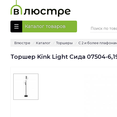
Каталог товаров
Влюстре
Каталог
Торшеры
С 2 и более плафона
/
/
/
Торшер Kink Light Сида 07504-6,1