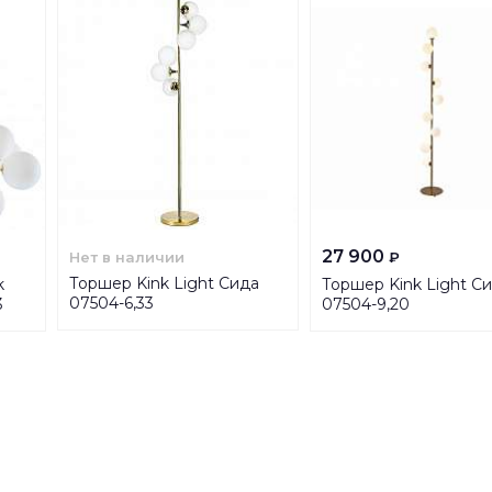
27 900
Нет в наличии
₽
Торшер Kink Light Сида
k
Торшер Kink Light С
07504-6,33
3
07504-9,20