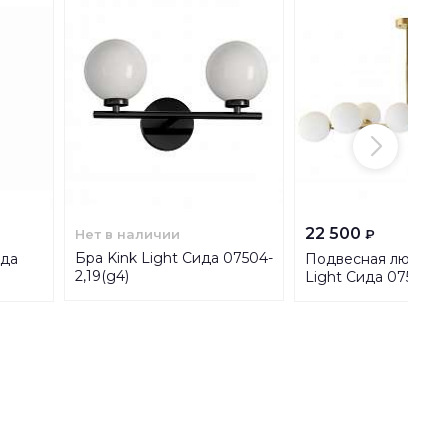
22 500
Нет в наличии
₽
Бра Kink Light Сида 07504-
ида
Подвесная люстра 
2,19(g4)
Light Сида 07508-1