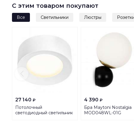
С этим товаром покупают
Все
Светильники
Люстры
Розетк
27 140
4 390
₽
₽
Потолочный
Бра Maytoni Nostalgia
светодиодный светильник
MOD048WL-01G
SLV Fera 1002967