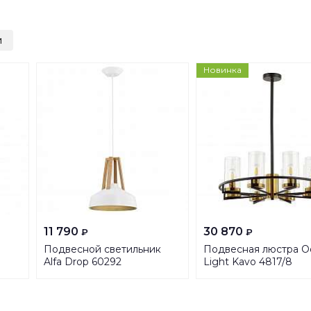
и
Новинка
11 790
30 870
₽
₽
Подвесной светильник
Подвесная люстра O
Alfa Drop 60292
Light Kavo 4817/8