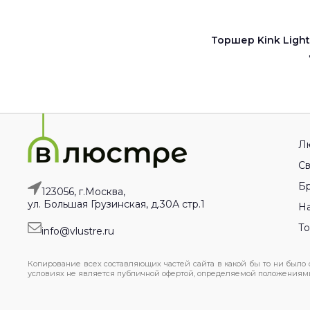
Торшер Kink Light
Л
Св
Бр
123056, г.Москва,
ул. Большая Грузинская, д.30А стр.1
На
Т
info@vlustre.ru
Копирование всех составляющих частей сайта в какой бы то ни было
условиях не является публичной офертой, определяемой положениями 