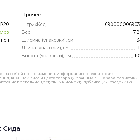
Прочее
IP20
ШтрихКод
690000006903
алов
Вес
7.8
 пол
Ширина (упаковки), см
3
Длина (упаковки), см
1
Высота (упаковки), см
10
ет за собой право изменить информацию о технических
ления, внешнем виде и цвете товара (указанные выше характеристики
тся на последних, доступных к моменту публикации, сведениях).
t Сида