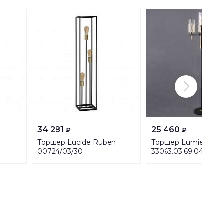
34 281
25 460
₽
₽
Торшер Lucide Ruben
Торшер Lumien Hal
00724/03/30
33063.03.69.04