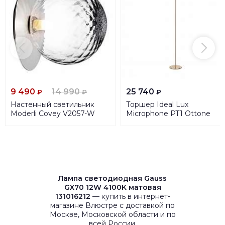
9 490
14 990
25 740
₽
₽
₽
Настенный светильник
Торшер Ideal Lux
Moderli Covey V2057-W
Microphone PT1 Ottone
232409
Лампа светодиодная Gauss
GX70 12W 4100K матовая
131016212
— купить в интернет-
магазине Влюстре с доставкой по
Москве, Московской области и по
всей России.