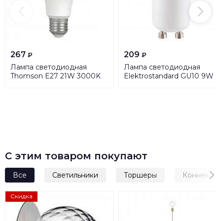
267
209
₽
₽
Лампа светодиодная
Лампа светодиодная
Thomson E27 21W 3000K
Elektrostandard GU10 9W
груша матовая TH-B2099
6500K матовая a049667
С этим товаром покупают
Все
Светильники
Торшеры
Коннекто
Скидка